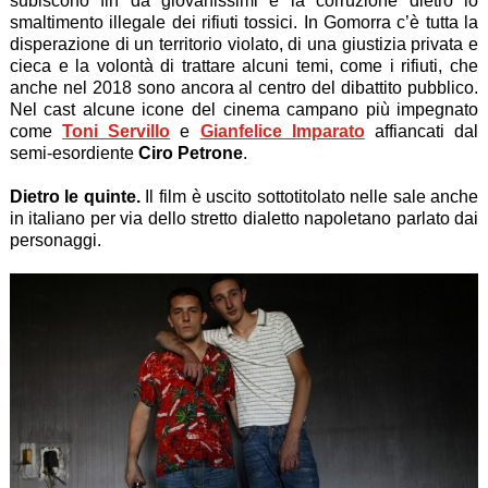
subiscono fin da giovanissimi e la corruzione dietro lo
smaltimento illegale dei rifiuti tossici. In Gomorra c’è tutta la
disperazione di un territorio violato, di una giustizia privata e
cieca e la volontà di trattare alcuni temi, come i rifiuti, che
anche nel 2018 sono ancora al centro del dibattito pubblico.
Nel cast alcune icone del cinema campano più impegnato
come
Toni Servillo
e
Gianfelice Imparato
affiancati dal
semi-esordiente
Ciro Petrone
.
Dietro le quinte.
Il film è uscito sottotitolato nelle sale anche
in italiano per via dello stretto dialetto napoletano parlato dai
personaggi.