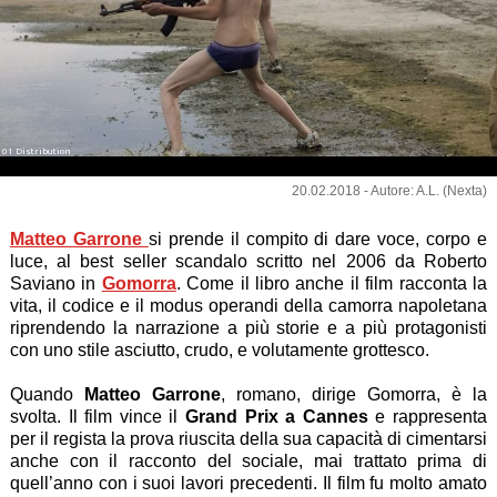
01 Distribution
Gomorra
20.02.2018 - Autore: A.L. (Nexta)
Matteo Garrone
si prende il compito di dare voce, corpo e
luce, al best seller scandalo scritto nel 2006 da Roberto
Saviano in
Gomorra
. Come il libro anche il film racconta la
vita, il codice e il modus operandi della camorra napoletana
riprendendo la narrazione a più storie e a più protagonisti
con uno stile asciutto, crudo, e volutamente grottesco.
Quando
Matteo Garrone
, romano, dirige Gomorra, è la
svolta. Il film vince il
Grand Prix a Cannes
e rappresenta
per il regista la prova riuscita della sua capacità di cimentarsi
anche con il racconto del sociale, mai trattato prima di
quell’anno con i suoi lavori precedenti. Il film fu molto amato