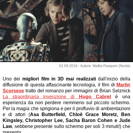
01 Distribution
01.09.2016 - Autore: Mattia Pasquini (Nexta)
Uno dei
migliori film in 3D mai realizzati
dall'inizio della
diffusione di questa affascinante tecnologia, il film di
Martin
Scorsese
tratto del romanzo per immagini di Brian Selznick
La straordinaria invenzione di
Hugo Cabret
è una
esperienza da non perdere nemmeno sul piccolo schermo.
Per la magia che sprigiona e per il profluvio di ambientazioni
e di attori (
Asa Butterfield, Chloë Grace Moretz, Ben
Kingsley, Christopher Lee, Sacha Baron Cohen e Jude
Law
, sebbene presente sullo schermo per soli 3 minuti!) che
presenta.