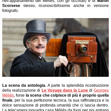
nell'appartamento dei Méliès, con gli occhiali) e di
Martin
Scorsese
stesso, riconoscibilissimo anche in versione
fotografo.
La scena da antologia.
A parte la splendida ricostruizione
della realizzazione di
Le Voyage dans la Lune
di
Georges
Méliès
, forse
la scena che colpisce di più è proprio quella
finale
, per la sua perfezione tecnica, la sua raffinatezza e la
dolce sensazione di profonda umanità che ci lascia dentro.
La telecamera inquadra casa Méliès da fuori per poi entrarvi