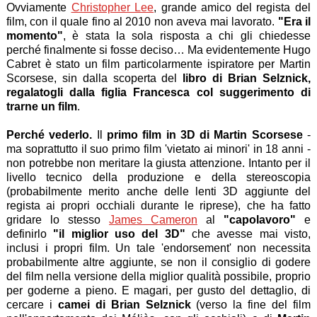
Ovviamente
Christopher Lee
, grande amico del regista del
film, con il quale fino al 2010 non aveva mai lavorato.
"Era il
momento"
, è stata la sola risposta a chi gli chiedesse
perché finalmente si fosse deciso… Ma evidentemente Hugo
Cabret è stato un film particolarmente ispiratore per Martin
Scorsese, sin dalla scoperta del
libro di Brian Selznick,
regalatogli dalla figlia Francesca col suggerimento di
trarne un film
.
Perché vederlo.
Il
primo film in 3D di Martin Scorsese
-
ma soprattutto il suo primo film 'vietato ai minori' in 18 anni -
non potrebbe non meritare la giusta attenzione. Intanto per il
livello tecnico della produzione e della stereoscopia
(probabilmente merito anche delle lenti 3D aggiunte del
regista ai propri occhiali durante le riprese), che ha fatto
gridare lo stesso
James Cameron
al
"capolavoro"
e
definirlo
"il miglior uso del 3D"
che avesse mai visto,
inclusi i propri film. Un tale 'endorsement' non necessita
probabilmente altre aggiunte, se non il consiglio di godere
del film nella versione della miglior qualità possibile, proprio
per goderne a pieno. E magari, per gusto del dettaglio, di
cercare i
camei di Brian Selznick
(verso la fine del film