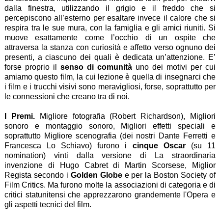
dalla finestra, utilizzando il grigio e il freddo che si
percepiscono all’esterno per esaltare invece il calore che si
respira tra le sue mura, con la famiglia e gli amici riuniti. Si
muove esattamente come l’occhio di un ospite che
attraversa la stanza con curiosità e affetto verso ognuno dei
presenti, a ciascuno dei quali è dedicata un’attenzione. E’
forse proprio il
senso di comunità
uno dei motivi per cui
amiamo questo film, la cui lezione è quella di insegnarci che
i film e i trucchi visivi sono meravigliosi, forse, soprattutto per
le connessioni che creano tra di noi.
I Premi.
Migliore fotografia (Robert Richardson), Migliori
sonoro e montaggio sonoro, Migliori effetti speciali e
soprattutto Migliore scenografia (dei nostri Dante Ferretti e
Francesca Lo Schiavo) furono i
cinque Oscar
(su 11
nomination) vinti dalla versione di La straordinaria
invenzione di Hugo Cabret di Martin Scorsese, Miglior
Regista secondo i
Golden Globe
e per la Boston Society of
Film Critics. Ma furono molte la associazioni di categoria e di
critici statunitensi che apprezzarono grandemente l'Opera e
gli aspetti tecnici del film.