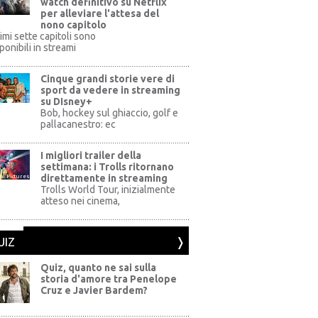
watch definitivo su Netflix
per alleviare l'attesa del
nono capitolo
rimi sette capitoli sono
ponibili in streami
Cinque grandi storie vere di
sport da vedere in streaming
su DIsney+
+
Bob, hockey sul ghiaccio, golf e
pallacanestro: ec
I migliori trailer della
settimana: i Trolls ritornano
direttamente in streaming
al Pictures
Trolls World Tour, inizialmente
atteso nei cinema,
UIZ
Quiz, quanto ne sai sulla
storia d'amore tra Penelope
Cruz e Javier Bardem?