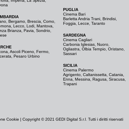
nova
,
Imperia
,
La Spezia
,
vona
PUGLIA
Cinema Bari
MBARDIA
Barletta Andria Trani
,
Brindisi
,
ano
,
Bergamo
,
Brescia, Como
,
Foggia
,
Lecce
,
Taranto
emona
,
Lecco
,
Lodi
,
Mantova
,
nza Brianza
,
Pavia
,
Sondrio
,
rese
SARDEGNA
Cinema Cagliari
Carbonia Iglesias
,
Nuoro
,
RCHE
Ogliastra
,
Olbia Tempio
,
Oristano
,
cona
,
Ascoli Piceno
,
Fermo
,
Sassari
cerata
,
Pesaro Urbino
SICILIA
Cinema Palermo
Agrigento
,
Caltanissetta
,
Catania
,
Enna
,
Messina
,
Ragusa
,
Siracusa
,
Trapani
one Cookie
| Copyright © 2021 GEDI Digital S.r.l. Tutti i diritti riservati