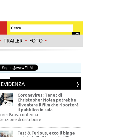
•
TRAILER
•
FOTO
•
N EVIDENZA
Coronavirus: Tenet di
Christopher Nolan potrebbe
diventare il film che riporterà
il pubblico in sala
rner Bros. conferma
ntenzione di distribuire
Fast & Furious, ecco il binge