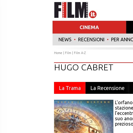
CINEMA
NEWS
•
RECENSIONI
•
PER ANN
Home
|
Film
|
Film A-Z
HUGO CABRET
La Trama
La Recensione
L'orfano
stazione
l'eccent
suo anon
prezioso