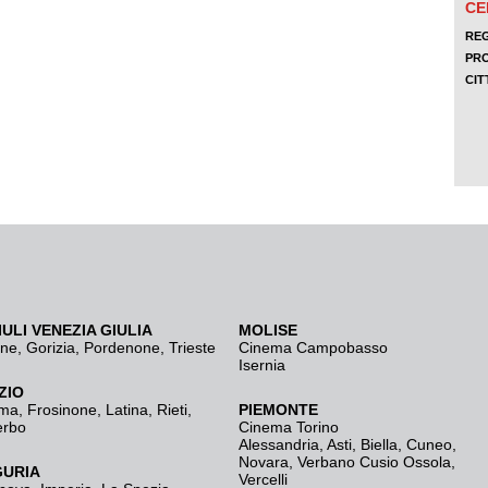
IULI VENEZIA GIULIA
MOLISE
ine
,
Gorizia
,
Pordenone
,
Trieste
Cinema Campobasso
Isernia
ZIO
ma
,
Frosinone
,
Latina
,
Rieti
,
PIEMONTE
erbo
Cinema Torino
Alessandria
,
Asti
,
Biella
,
Cuneo
,
Novara
,
Verbano Cusio Ossola
,
GURIA
Vercelli