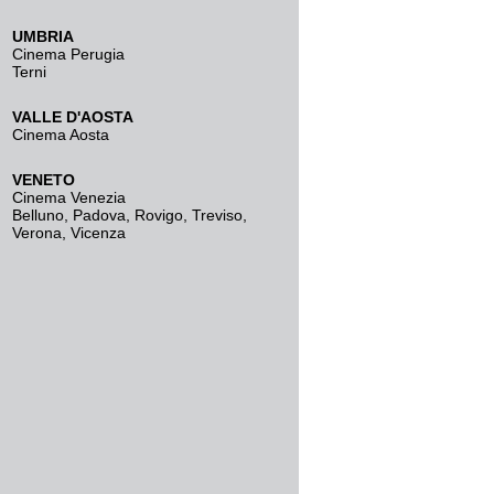
UMBRIA
Cinema Perugia
Terni
VALLE D'AOSTA
Cinema Aosta
VENETO
Cinema Venezia
Belluno
,
Padova
,
Rovigo
,
Treviso
,
Verona
,
Vicenza