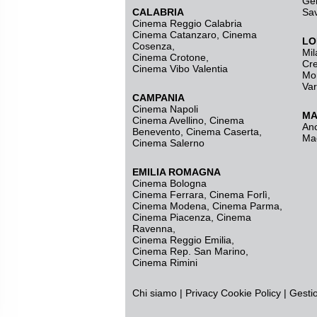
Ge
CALABRIA
Sa
Cinema Reggio Calabria
Cinema Catanzaro
,
Cinema
LO
Cosenza
,
Mil
Cinema Crotone
,
Cr
Cinema Vibo Valentia
Mo
Va
CAMPANIA
Cinema Napoli
MA
Cinema Avellino
,
Cinema
An
Benevento
,
Cinema Caserta
,
Ma
Cinema Salerno
EMILIA ROMAGNA
Cinema Bologna
Cinema Ferrara
,
Cinema Forlì
,
Cinema Modena
,
Cinema Parma
,
Cinema Piacenza
,
Cinema
Ravenna
,
Cinema Reggio Emilia
,
Cinema Rep. San Marino
,
Cinema Rimini
Chi siamo
|
Privacy
Cookie Policy
|
Gesti