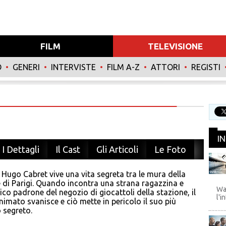
FILM
TELEVISIONE
O
•
GENERI
•
INTERVISTE
•
FILM A-Z
•
ATTORI
•
REGISTI
I
I Dettagli
Il Cast
Gli Articoli
Le Foto
 Hugo Cabret vive una vita segreta tra le mura della
WB
 di Parigi. Quando incontra una strana ragazzina e
Wa
rico padrone del negozio di giocattoli della stazione, il
l'i
imato svanisce e ciò mette in pericolo il suo più
 segreto.