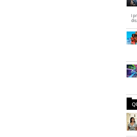
I p
dis
Disney
Univers
Q