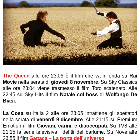
The Queen
alle ore 23:05 è il film che va in onda su
Rai
Movie
nella serata di
giovedì 8 novembre
. Su Sky Classics
alle ore 23:04 viene trasmesso il film Toro scatenato. Alle
22:45 su Sky Hits il film
Natale col boss
di
Wolfango De
Biasi
.
La Cosa
su Italia 2 alle ore 23:05 intrattiene gli spettatori
nella serata di
venerdì 9 dicembre
. Alle 21:15 su Premium
Emotion il film
Giovani, carini, e disoccupati
. Su TV8 alle
21:15 la serie televisiva I delitti del barlume. Su Nove alle
23:55 il film
Gattaca – La porta dell’universo
.