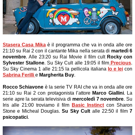
Stasera Casa Mika
è il programma che va in onda alle ore
21:10 su Rai 2 con il cantante Mika nella serata di
martedì 6
novembre
. Alle 23:20 su Rai Movie il film cult
Rocky con
Sylvester Stallone
. Su Sky Cult alle 19:05 il film
Precious
.
Su Sky Cinema 1 alle 21:15 la pellicola italiana
Io e lei
con
Sabrina Ferilli
e
Margherita Buy
.
Rocco Schiavone
è la serie TV RAI che va in onda alle ore
21:10 su Rai 2 con protagonista l’attore
Marco Giallini
. La
serie apre la serata televisiva di
mercoledì 7 novembre
. Su
Iris alle 21:00 troviamo il film
Basic Instinct
con Sharon
Stone e Micheal Douglas.
Su Sky Cult
alle 22:50 il film
7
psicopatici
.