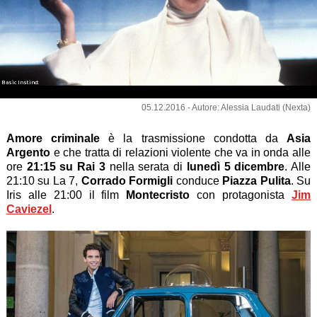
Basic Instinct
Basic Instinct
05.12.2016 - Autore: Alessia Laudati (Nexta)
Amore criminale
è la trasmissione condotta da
Asia
Argento
e che tratta di relazioni violente che va in onda alle
ore
21:15 su Rai 3
nella serata di
lunedì 5 dicembre
. Alle
21:10 su La 7,
Corrado Formigli
conduce
Piazza Pulita
. Su
Iris alle 21:00 il film
Montecristo
con protagonista
Jim
Caviezel
.