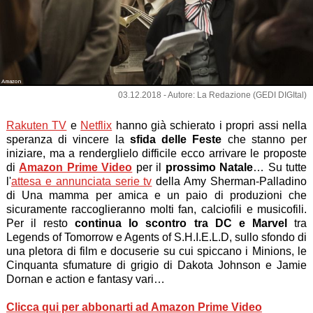
Amazon
03.12.2018 - Autore: La Redazione (GEDI DIGItal)
Rakuten TV
e
Netflix
hanno già schierato i propri assi nella
speranza di vincere la
sfida delle Feste
che stanno per
iniziare, ma a renderglielo difficile ecco arrivare le proposte
di
Amazon Prime Video
per il
prossimo Natale
… Su tutte
l'
attesa e annunciata serie tv
della Amy Sherman-Palladino
di Una mamma per amica e un paio di produzioni che
sicuramente raccoglieranno molti fan, calciofili e musicofili.
Per il resto
continua lo scontro tra DC e Marvel
tra
Legends of Tomorrow e Agents of S.H.I.E.L.D, sullo sfondo di
una pletora di film e docuserie su cui spiccano i Minions, le
Cinquanta sfumature di grigio di Dakota Johnson e Jamie
Dornan e action e fantasy vari…
Clicca qui per abbonarti ad Amazon Prime Video