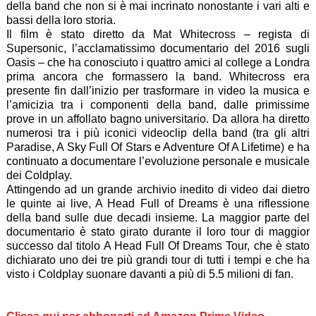
della band che non si è mai incrinato nonostante i vari alti e
bassi della loro storia.
Il film è stato diretto da Mat Whitecross – regista di
Supersonic, l’acclamatissimo documentario del 2016 sugli
Oasis – che ha conosciuto i quattro amici al college a Londra
prima ancora che formassero la band. Whitecross era
presente fin dall’inizio per trasformare in video la musica e
l’amicizia tra i componenti della band, dalle primissime
prove in un affollato bagno universitario. Da allora ha diretto
numerosi tra i più iconici videoclip della band (tra gli altri
Paradise, A Sky Full Of Stars e Adventure Of A Lifetime) e ha
continuato a documentare l’evoluzione personale e musicale
dei Coldplay.
Attingendo ad un grande archivio inedito di video dai dietro
le quinte ai live, A Head Full of Dreams è una riflessione
della band sulle due decadi insieme. La maggior parte del
documentario è stato girato durante il loro tour di maggior
successo dal titolo A Head Full Of Dreams Tour, che è stato
dichiarato uno dei tre più grandi tour di tutti i tempi e che ha
visto i Coldplay suonare davanti a più di 5.5 milioni di fan.