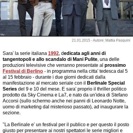
Sky
21.01.2015 - Autore: Mattia Pasquini
Sara' la serie italiana
1992
, d
edicata agli anni di
tangentopoli e allo scandalo di Mani Pulite
, una delle
produzioni televisive che verranno presentate al
prossimo
Festival di Berlino
- in programma nella citta' tedesca dal 5
al 15 febbraio - durante i due giorni dedicati dalla
manifestazione al mercato seriale con il
Berlinale Special
Series
del 9 e 10 del mese. E sara' proprio il thriller politico
prodotto da Sky Cinema e La7, e nato da un'idea di Stefano
Accorsi (sullo schermo anche nei panni di Leonardo Notte,
uomo di marketing dal misterioso passato), ad inaugurare la
sezione.
"La Berlinale e' un festival per il publico e per questo il posto
giusto per presentare ai nostri spettatori le serie migliori e