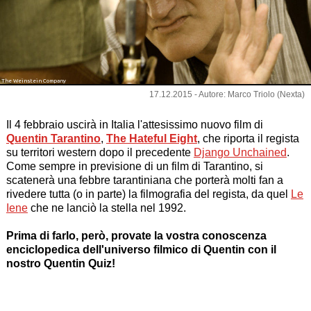
The Weinstein Company
17.12.2015 - Autore: Marco Triolo (Nexta)
Il 4 febbraio uscirà in Italia l'attesissimo nuovo film di
Quentin Tarantino
,
The Hateful Eight
, che riporta il regista
su territori western dopo il precedente
Django Unchained
.
Come sempre in previsione di un film di Tarantino, si
scatenerà una febbre tarantiniana che porterà molti fan a
rivedere tutta (o in parte) la filmografia del regista, da quel
Le
Iene
che ne lanciò la stella nel 1992.
Prima di farlo, però, provate la vostra conoscenza
enciclopedica dell'universo filmico di Quentin con il
nostro Quentin Quiz!