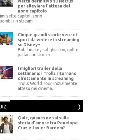
watch definitivo su Netflix
per alleviare l'attesa del
nono capitolo
rimi sette capitoli sono
ponibili in streami
Cinque grandi storie vere di
sport da vedere in streaming
su DIsney+
+
Bob, hockey sul ghiaccio, golf e
pallacanestro: ec
I migliori trailer della
settimana: i Trolls ritornano
direttamente in streaming
al Pictures
Trolls World Tour, inizialmente
atteso nei cinema,
UIZ
Quiz, quanto ne sai sulla
storia d'amore tra Penelope
Cruz e Javier Bardem?