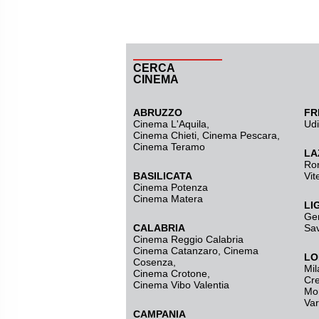
CERCA
CINEMA
ABRUZZO
FR
Cinema L'Aquila
,
Ud
Cinema Chieti, Cinema Pescara,
Cinema Teramo
LA
Ro
BASILICATA
Vit
Cinema Potenza
Cinema Matera
LI
Ge
CALABRIA
Sa
Cinema Reggio Calabria
Cinema Catanzaro
,
Cinema
LO
Cosenza
,
Mil
Cinema Crotone
,
Cr
Cinema Vibo Valentia
Mo
Va
CAMPANIA