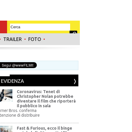
•
TRAILER
•
FOTO
•
N EVIDENZA
Coronavirus: Tenet di
Christopher Nolan potrebbe
diventare il film che riporterà
il pubblico in sala
rner Bros. conferma
ntenzione di distribuire
Fast & Furious, ecco il binge