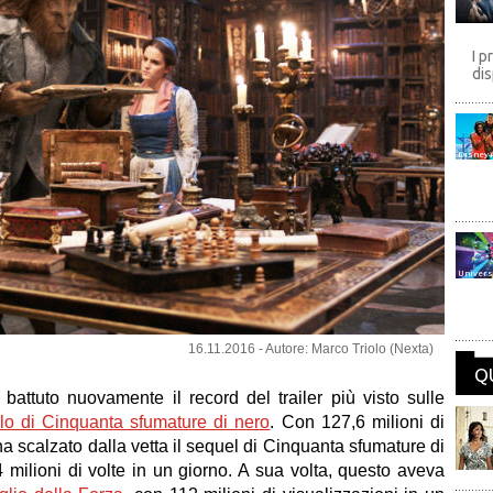
I p
dis
Disney
Univers
16.11.2016 - Autore: Marco Triolo (Nexta)
Q
battuto nuovamente il record del trailer più visto sulle
lo di Cinquanta sfumature di nero
. Con 127,6 milioni di
a scalzato dalla vetta il sequel di Cinquanta sfumature di
114 milioni di volte in un giorno. A sua volta, questo aveva