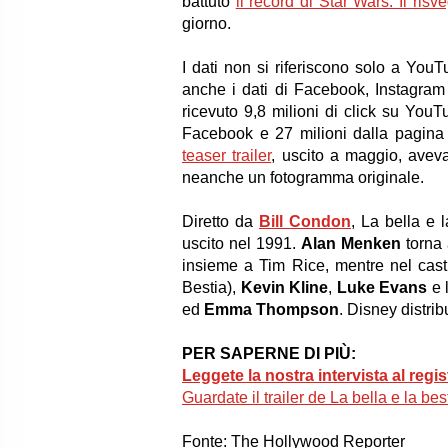
battuto
il record di Star Wars: Il risv
giorno.
I dati non si riferiscono solo a YouTu
anche i dati di Facebook, Instagram e
ricevuto 9,8 milioni di click su YouT
Facebook e 27 milioni dalla pagina
teaser trailer
, uscito a maggio, aveva
neanche un fotogramma originale.
Diretto da
Bill Condon
, La bella e 
uscito nel 1991.
Alan Menken
torna 
insieme a Tim Rice, mentre nel ca
Bestia),
Kevin Kline
,
Luke Evans
e 
ed
Emma Thompson
. Disney distribu
PER SAPERNE DI PIÙ:
Leggete la nostra intervista al regi
Guardate il trailer de La bella e la bes
Fonte: The Hollywood Reporter