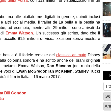
eglio della Forza
, con 112 milioni di visualizzazioni in un
be, ma alle piattaforme digitali in genere, quindi inclusi
 altri social media. Il trailer de La bella e la bestia ha
ube, ad esempio, mentre altri 29 milioni sono arrivati da
 di
Emma Watson
. Un successo già scritto, dato che il
 raccolto 91,8 milioni di visualizzazioni senza mostrare
la bestia è il fedele remake del
classico animato
Disney
alla colonna sonora e ha scritto anche dei brani originali
st troviamo Emma Watson,
Dan Stevens
(nel ruolo della
le voci di
Ewan McGregor, Ian McKellen, Stanley Tucci
irà il film in Italia il 16 marzo 2017.
sta Bill Condon
tia