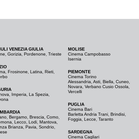
IULI VENEZIA GIULIA
MOLISE
ine
,
Gorizia
,
Pordenone
,
Trieste
Cinema Campobasso
Isernia
ZIO
ma
,
Frosinone
,
Latina
,
Rieti
,
PIEMONTE
erbo
Cinema Torino
Alessandria
,
Asti
,
Biella
,
Cuneo
,
Novara
,
Verbano Cusio Ossola
,
GURIA
Vercelli
nova
,
Imperia
,
La Spezia
,
vona
PUGLIA
Cinema Bari
MBARDIA
Barletta Andria Trani
,
Brindisi
,
ano
,
Bergamo
,
Brescia, Como
,
Foggia
,
Lecce
,
Taranto
emona
,
Lecco
,
Lodi
,
Mantova
,
nza Brianza
,
Pavia
,
Sondrio
,
rese
SARDEGNA
Cinema Cagliari