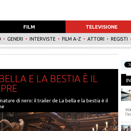
FILM
TELEVISIONE
O
•
GENERI
•
INTERVISTE
•
FILM A-Z
•
ATTORI
•
REGISTI
 BELLA E LA BESTIA È IL
I
MPRE
ture di nero: il trailer de La bella e la bestia è il
WB
ine
Wa
l'i