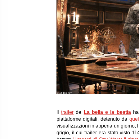
Walt Disney
Il
trailer
de
La bella e la bestia
ha 
piattaforme digitali, detenuto da
quel
visualizzazioni in appena un giorno, h
grigio, il cui trailer era stato visto 