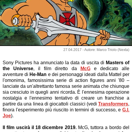
27.04.2017 - Autore: Marco Triolo (Nexta)
Sony Pictures ha annunciato la data di uscita di
Masters of
the Universe
, il film diretto da
McG
e dedicato alle
avventure di
He-Man
e dei personaggi ideati dalla Mattel per
l'omonima, famosissima serie di action figures anni '80 –
lanciate da un'altrettanto famosa serie animata che chiunque
sia cresciuto in quegli anni ricorda. È l'ennesima operazione
nostalgia e l'ennesimo tentativo di creare un franchise a
partire da una linea di giocattoli classici (vedi
Transformers
,
finora l'esperimento più riuscito in termini di successo, e
G.I.
Joe
).
Il film uscirà il 18 dicembre 2019.
McG, tuttora a bordo del