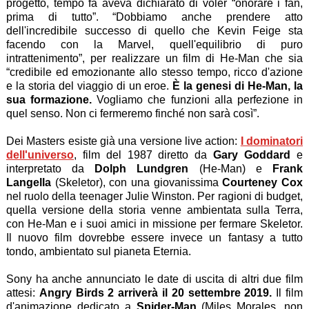
progetto, tempo fa aveva dichiarato di voler “onorare i fan,
prima di tutto”. “Dobbiamo anche prendere atto
dell'incredibile successo di quello che Kevin Feige sta
facendo con la Marvel, quell'equilibrio di puro
intrattenimento”, per realizzare un film di He-Man che sia
“credibile ed emozionante allo stesso tempo, ricco d'azione
e la storia del viaggio di un eroe.
È la genesi di He-Man, la
sua formazione.
Vogliamo che funzioni alla perfezione in
quel senso. Non ci fermeremo finché non sarà così”.
Dei Masters esiste già una versione live action:
I dominatori
dell'universo
, film del 1987 diretto da
Gary Goddard
e
interpretato da
Dolph Lundgren
(He-Man) e
Frank
Langella
(Skeletor), con una giovanissima
Courteney Cox
nel ruolo della teenager Julie Winston. Per ragioni di budget,
quella versione della storia venne ambientata sulla Terra,
con He-Man e i suoi amici in missione per fermare Skeletor.
Il nuovo film dovrebbe essere invece un fantasy a tutto
tondo, ambientato sul pianeta Eternia.
Sony ha anche annunciato le date di uscita di altri due film
attesi:
Angry Birds 2 arriverà il 20 settembre 2019.
Il film
d'animazione dedicato a
Spider-Man
(Miles Morales, non