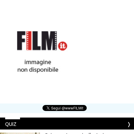
Joseph McGinty (McG) Nichol
QUIZ