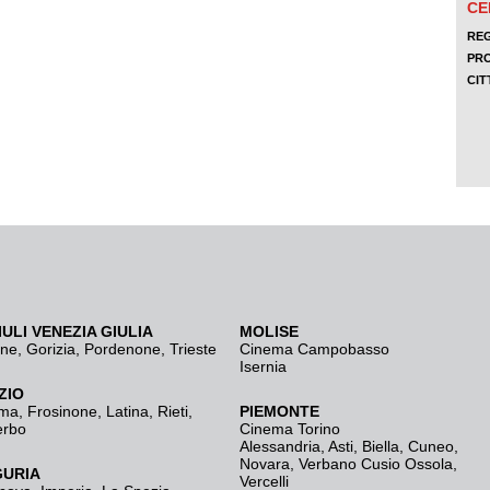
IULI VENEZIA GIULIA
MOLISE
ine
,
Gorizia
,
Pordenone
,
Trieste
Cinema Campobasso
Isernia
ZIO
ma
,
Frosinone
,
Latina
,
Rieti
,
PIEMONTE
erbo
Cinema Torino
Alessandria
,
Asti
,
Biella
,
Cuneo
,
Novara
,
Verbano Cusio Ossola
,
GURIA
Vercelli