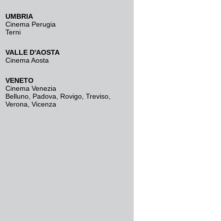
UMBRIA
Cinema Perugia
Terni
VALLE D'AOSTA
Cinema Aosta
VENETO
Cinema Venezia
Belluno
,
Padova
,
Rovigo
,
Treviso
,
Verona
,
Vicenza