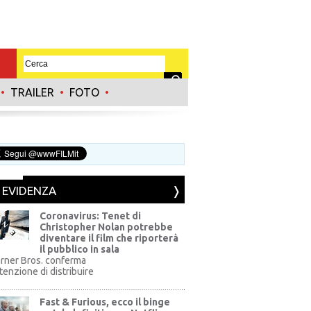
•
TRAILER
•
FOTO
•
N EVIDENZA
Coronavirus: Tenet di
Christopher Nolan potrebbe
diventare il film che riporterà
il pubblico in sala
rner Bros. conferma
ntenzione di distribuire
Fast & Furious, ecco il binge