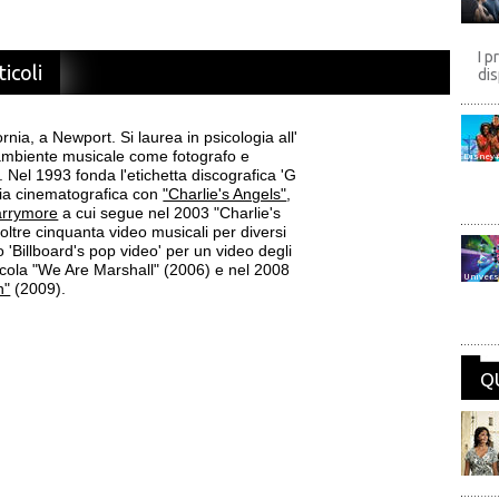
I p
ticoli
dis
nia, a Newport. Si laurea in psicologia all'
l'ambiente musicale come fotografo e
Disney
s. Nel 1993 fonda l'etichetta discografica 'G
gia cinematografica con
"Charlie's Angels"
,
arrymore
a cui segue nel 2003 "Charlie's
oltre cinquanta video musicali per diversi
io 'Billboard's pop video' per un video degli
icola "We Are Marshall" (2006) e nel 2008
Univers
n"
(2009).
Q