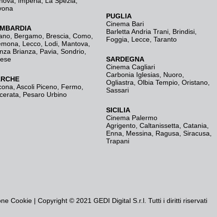
nova
,
Imperia
,
La Spezia
,
vona
PUGLIA
Cinema Bari
MBARDIA
Barletta Andria Trani
,
Brindisi
,
ano
,
Bergamo
,
Brescia, Como
,
Foggia
,
Lecce
,
Taranto
emona
,
Lecco
,
Lodi
,
Mantova
,
nza Brianza
,
Pavia
,
Sondrio
,
rese
SARDEGNA
Cinema Cagliari
Carbonia Iglesias
,
Nuoro
,
RCHE
Ogliastra
,
Olbia Tempio
,
Oristano
,
cona
,
Ascoli Piceno
,
Fermo
,
Sassari
cerata
,
Pesaro Urbino
SICILIA
Cinema Palermo
Agrigento
,
Caltanissetta
,
Catania
,
Enna
,
Messina
,
Ragusa
,
Siracusa
,
Trapani
one Cookie
| Copyright © 2021 GEDI Digital S.r.l. Tutti i diritti riservati