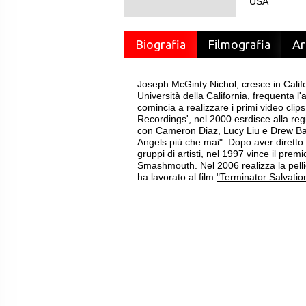
USA
Biografia
Filmografia
Ar
Joseph McGinty Nichol, cresce in Califor
Università della California, frequenta 
comincia a realizzare i primi video clip
Recordings', nel 2000 esrdisce alla re
con
Cameron Diaz
,
Lucy Liu
e
Drew B
Angels più che mai". Dopo aver diretto 
gruppi di artisti, nel 1997 vince il prem
Smashmouth. Nel 2006 realizza la pell
ha lavorato al film
"Terminator Salvatio