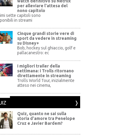
watch definitivo su Netflix
per alleviare l'attesa del
nono capitolo
rimi sette capitoli sono
ponibili in streami
Cinque grandi storie vere di
sport da vedere in streaming
su DIsney+
+
Bob, hockey sul ghiaccio, golf e
pallacanestro: ec
I migliori trailer della
settimana: i Trolls ritornano
direttamente in streaming
al Pictures
Trolls World Tour, inizialmente
atteso nei cinema,
UIZ
Quiz, quanto ne sai sulla
storia d'amore tra Penelope
Cruz e Javier Bardem?