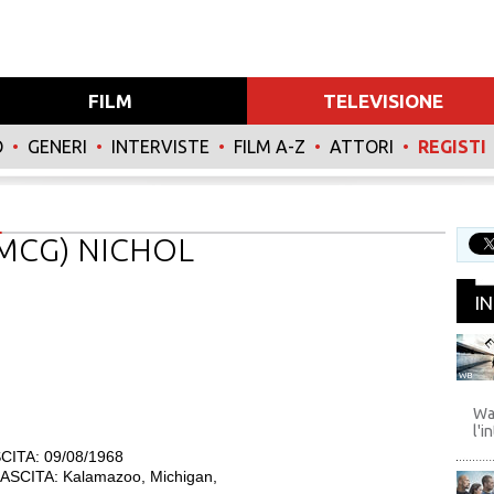
FILM
TELEVISIONE
O
•
GENERI
•
INTERVISTE
•
FILM A-Z
•
ATTORI
•
REGISTI
MCG) NICHOL
I
WB
Wa
l'i
CITA: 09/08/1968
SCITA: Kalamazoo, Michigan,