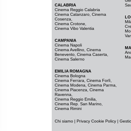
Ge
CALABRIA
Sa
Cinema Reggio Calabria
Cinema Catanzaro
,
Cinema
LO
Cosenza
,
Mil
Cinema Crotone
,
Cr
Cinema Vibo Valentia
Mo
Va
CAMPANIA
Cinema Napoli
MA
Cinema Avellino
,
Cinema
An
Benevento
,
Cinema Caserta
,
Ma
Cinema Salerno
EMILIA ROMAGNA
Cinema Bologna
Cinema Ferrara
,
Cinema Forlì
,
Cinema Modena
,
Cinema Parma
,
Cinema Piacenza
,
Cinema
Ravenna
,
Cinema Reggio Emilia
,
Cinema Rep. San Marino
,
Cinema Rimini
Chi siamo
|
Privacy
Cookie Policy
|
Gesti