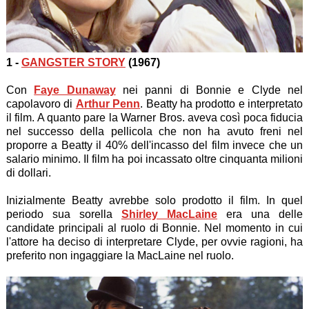
1 -
GANGSTER STORY
(1967)
Con
Faye Dunaway
nei panni di Bonnie e Clyde nel
capolavoro di
Arthur Penn
. Beatty ha prodotto e interpretato
il film. A quanto pare la Warner Bros. aveva così poca fiducia
nel successo della pellicola che non ha avuto freni nel
proporre a Beatty il 40% dell'incasso del film invece che un
salario minimo. Il film ha poi incassato oltre cinquanta milioni
di dollari.
Inizialmente Beatty avrebbe solo prodotto il film. In quel
periodo sua sorella
Shirley MacLaine
era una delle
candidate principali al ruolo di Bonnie. Nel momento in cui
l'attore ha deciso di interpretare Clyde, per ovvie ragioni, ha
preferito non ingaggiare la MacLaine nel ruolo.