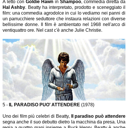
A letto con
Goldie Hawn
in
Shampoo
, commedia diretta da
Hal Ashby
. Beatty ha interpretato, prodotto e sceneggiato il
film: una commedia agrodolce in cui lo vediamo nei panni di
un parrucchiere seduttore che instaura relazioni con diverse
bellissime donne. Il film è ambientato nel 1968 nell'arco di
ventiquattro ore. Nel cast c'è anche Julie Christie.
5 -
IL PARADISO PUO' ATTENDERE
(1978)
Uno dei film più celebri di Beatty,
Il paradiso può attendere
segna anche il suo debutto dietro la macchina da presa. Una
regia a quattro mani insieme a Buck Henry. Beatty è anche