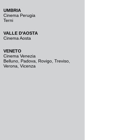
UMBRIA
Cinema Perugia
Terni
VALLE D'AOSTA
Cinema Aosta
VENETO
Cinema Venezia
Belluno
,
Padova
,
Rovigo
,
Treviso
,
Verona
,
Vicenza