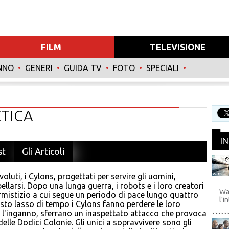
FILM
TELEVISIONE
NNO
•
GENERI
•
GUIDA TV
•
FOTO
•
SPECIALI
•
TICA
I
st
Gli Articoli
oluti, i Cylons, progettati per servire gli uomini,
WB
ellarsi. Dopo una lunga guerra, i robots e i loro creatori
Wa
rmistizio a cui segue un periodo di pace lungo quattro
l'i
esto lasso di tempo i Cylons fanno perdere le loro
 l'inganno, sferrano un inaspettato attacco che provoca
delle Dodici Colonie. Gli unici a sopravvivere sono gli