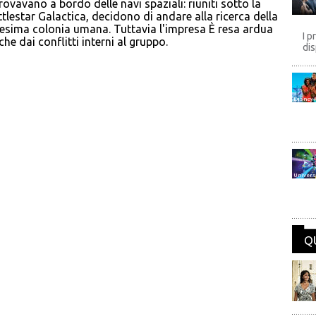
rovavano a bordo delle navi spaziali: riuniti sotto la
ttlestar Galactica, decidono di andare alla ricerca della
icesima colonia umana. Tuttavia l'impresa È resa ardua
I p
che dai conflitti interni al gruppo.
dis
Disney
Univers
Q