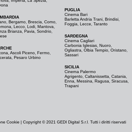
nova
,
Imperia
,
La Spezia
,
vona
PUGLIA
Cinema Bari
MBARDIA
Barletta Andria Trani
,
Brindisi
,
ano
,
Bergamo
,
Brescia, Como
,
Foggia
,
Lecce
,
Taranto
emona
,
Lecco
,
Lodi
,
Mantova
,
nza Brianza
,
Pavia
,
Sondrio
,
rese
SARDEGNA
Cinema Cagliari
Carbonia Iglesias
,
Nuoro
,
RCHE
Ogliastra
,
Olbia Tempio
,
Oristano
,
cona
,
Ascoli Piceno
,
Fermo
,
Sassari
cerata
,
Pesaro Urbino
SICILIA
Cinema Palermo
Agrigento
,
Caltanissetta
,
Catania
,
Enna
,
Messina
,
Ragusa
,
Siracusa
,
Trapani
one Cookie
| Copyright © 2021 GEDI Digital S.r.l. Tutti i diritti riservati