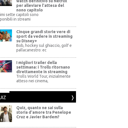
watch definitivo su Netflix
per alleviare l'attesa del
nono capitolo
rimi sette capitoli sono
ponibili in streami
Cinque grandi storie vere di
sport da vedere in streaming
su DIsney+
+
Bob, hockey sul ghiaccio, golf e
pallacanestro: ec
I migliori trailer della
settimana: i Trolls ritornano
direttamente in streaming
al Pictures
Trolls World Tour, inizialmente
atteso nei cinema,
UIZ
Quiz, quanto ne sai sulla
storia d'amore tra Penelope
Cruz e Javier Bardem?