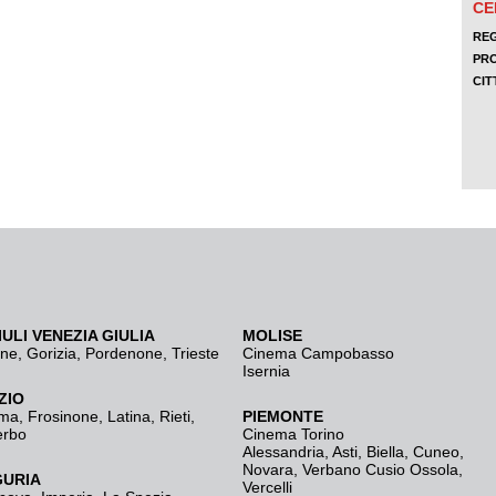
IULI VENEZIA GIULIA
MOLISE
ine
,
Gorizia
,
Pordenone
,
Trieste
Cinema Campobasso
Isernia
ZIO
ma
,
Frosinone
,
Latina
,
Rieti
,
PIEMONTE
erbo
Cinema Torino
Alessandria
,
Asti
,
Biella
,
Cuneo
,
Novara
,
Verbano Cusio Ossola
,
GURIA
Vercelli