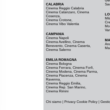
Ge
CALABRIA
Sa
Cinema Reggio Calabria
Cinema Catanzaro
,
Cinema
LO
Cosenza
,
Mil
Cinema Crotone
,
Cr
Cinema Vibo Valentia
Mo
Va
CAMPANIA
Cinema Napoli
MA
Cinema Avellino
,
Cinema
An
Benevento
,
Cinema Caserta
,
Ma
Cinema Salerno
EMILIA ROMAGNA
Cinema Bologna
Cinema Ferrara
,
Cinema Forlì
,
Cinema Modena
,
Cinema Parma
,
Cinema Piacenza
,
Cinema
Ravenna
,
Cinema Reggio Emilia
,
Cinema Rep. San Marino
,
Cinema Rimini
Chi siamo
|
Privacy
Cookie Policy
|
Gesti