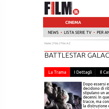
CINEMA
NEWS
•
LISTA SERIE TV
•
PER A
Home
|
Film
|
Film A-Z
BATTLESTAR GALAC
La Trama
I Dettagli
Il Ca
Dopo essersi ev
decidono di rib
stipulano un a
decenni. In qu
tracce, ma con
la distruzione 