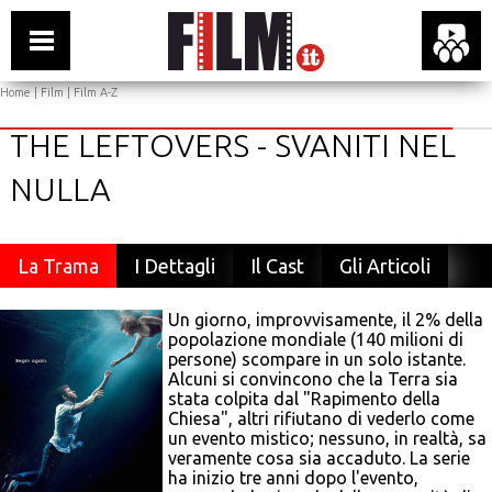
Home
|
Film
|
Film A-Z
THE LEFTOVERS - SVANITI NEL
NULLA
La Trama
I Dettagli
Il Cast
Gli Articoli
Un giorno, improvvisamente, il 2% della
popolazione mondiale (140 milioni di
persone) scompare in un solo istante.
Alcuni si convincono che la Terra sia
stata colpita dal "Rapimento della
Chiesa", altri rifiutano di vederlo come
un evento mistico; nessuno, in realtà, sa
veramente cosa sia accaduto. La serie
ha inizio tre anni dopo l'evento,