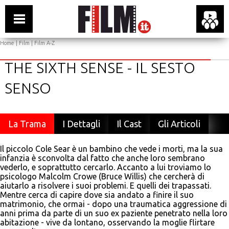
Home
|
Film
|
Film A-Z
THE SIXTH SENSE - IL SESTO
SENSO
La Trama
I Dettagli
Il Cast
Gli Articoli
Il piccolo Cole Sear è un bambino che vede i morti, ma la sua
infanzia è sconvolta dal fatto che anche loro sembrano
vederlo, e soprattutto cercarlo. Accanto a lui troviamo lo
psicologo Malcolm Crowe (Bruce Willis) che cercherà di
aiutarlo a risolvere i suoi problemi. E quelli dei trapassati.
Mentre cerca di capire dove sia andato a finire il suo
matrimonio, che ormai - dopo una traumatica aggressione di
anni prima da parte di un suo ex paziente penetrato nella loro
abitazione - vive da lontano, osservando la moglie flirtare