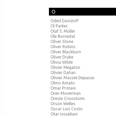
O
Oded Davidoff
Ol Parker
Olaf S. Müller
Ole Bornedal
Oliver Stone
Oliver Robins
Oliver Blackburn
Oliver Drake
Olivia Wilde
Olivier Megaton
Olivier Dahan
Olivier Masset-Depasse
Olmo Amato
Omar Protani
Oren Moverman
Oreste Crisostomi
Orson Welles
Oscar Luis Costo
Otar Iosseliani