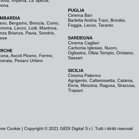
nova
,
Imperia
,
La Spezia
,
vona
PUGLIA
Cinema Bari
MBARDIA
Barletta Andria Trani
,
Brindisi
,
ano
,
Bergamo
,
Brescia, Como
,
Foggia
,
Lecce
,
Taranto
emona
,
Lecco
,
Lodi
,
Mantova
,
nza Brianza
,
Pavia
,
Sondrio
,
rese
SARDEGNA
Cinema Cagliari
Carbonia Iglesias
,
Nuoro
,
RCHE
Ogliastra
,
Olbia Tempio
,
Oristano
,
cona
,
Ascoli Piceno
,
Fermo
,
Sassari
cerata
,
Pesaro Urbino
SICILIA
Cinema Palermo
Agrigento
,
Caltanissetta
,
Catania
,
Enna
,
Messina
,
Ragusa
,
Siracusa
,
Trapani
one Cookie
| Copyright © 2021 GEDI Digital S.r.l. Tutti i diritti riservati