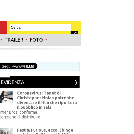
•
TRAILER
•
FOTO
•
N EVIDENZA
Coronavirus: Tenet di
Christopher Nolan potrebbe
diventare il film che riporterà
il pubblico in sala
rner Bros. conferma
ntenzione di distribuire
Fast & Furious, ecco il binge