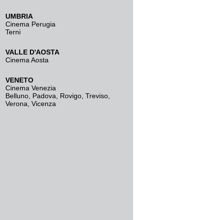
UMBRIA
Cinema Perugia
Terni
VALLE D'AOSTA
Cinema Aosta
VENETO
Cinema Venezia
Belluno
,
Padova
,
Rovigo
,
Treviso
,
Verona
,
Vicenza