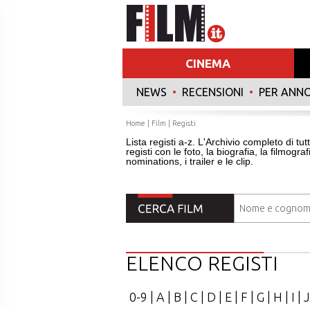
CINEMA
NEWS
•
RECENSIONI
•
PER ANN
Home
|
Film
|
Registi
Lista registi a-z. L'Archivio completo di tutt
registi con le foto, la biografia, la filmograf
nominations, i trailer e le clip.
ELENCO REGISTI
0-9
|
A
|
B
|
C
|
D
|
E
|
F
|
G
|
H
|
I
|
J