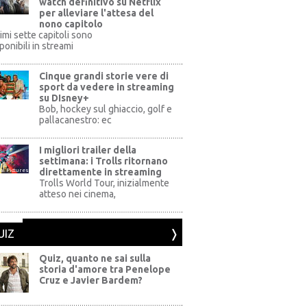
watch definitivo su Netflix
per alleviare l'attesa del
nono capitolo
rimi sette capitoli sono
ponibili in streami
Cinque grandi storie vere di
sport da vedere in streaming
su DIsney+
+
Bob, hockey sul ghiaccio, golf e
pallacanestro: ec
I migliori trailer della
settimana: i Trolls ritornano
direttamente in streaming
al Pictures
Trolls World Tour, inizialmente
atteso nei cinema,
UIZ
Quiz, quanto ne sai sulla
storia d'amore tra Penelope
Cruz e Javier Bardem?