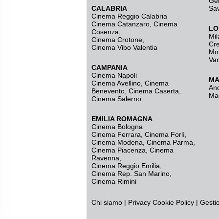
Ge
CALABRIA
Sa
Cinema Reggio Calabria
Cinema Catanzaro
,
Cinema
LO
Cosenza
,
Mil
Cinema Crotone
,
Cr
Cinema Vibo Valentia
Mo
Va
CAMPANIA
Cinema Napoli
MA
Cinema Avellino
,
Cinema
An
Benevento
,
Cinema Caserta
,
Ma
Cinema Salerno
EMILIA ROMAGNA
Cinema Bologna
Cinema Ferrara
,
Cinema Forlì
,
Cinema Modena
,
Cinema Parma
,
Cinema Piacenza
,
Cinema
Ravenna
,
Cinema Reggio Emilia
,
Cinema Rep. San Marino
,
Cinema Rimini
Chi siamo
|
Privacy
Cookie Policy
|
Gesti