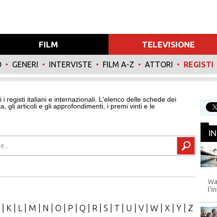
FILM
TELEVISIONE
O
•
GENERI
•
INTERVISTE
•
FILM A-Z
•
ATTORI
•
REGISTI
i i registi italiani e internazionali. L'elenco delle schede dei
ia, gli articoli e gli approfondimenti, i premi vinti e le
I
WB
Wa
l'i
|
K
|
L
|
M
|
N
|
O
|
P
|
Q
|
R
|
S
|
T
|
U
|
V
|
W
|
X
|
Y
|
Z