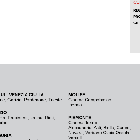
IULI VENEZIA GIULIA
MOLISE
ine
,
Gorizia
,
Pordenone
,
Trieste
Cinema Campobasso
Isernia
ZIO
ma
,
Frosinone
,
Latina
,
Rieti
,
PIEMONTE
erbo
Cinema Torino
Alessandria
,
Asti
,
Biella
,
Cuneo
,
Novara
,
Verbano Cusio Ossola
,
GURIA
Vercelli