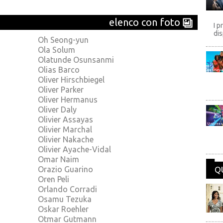
elenco con foto
I p
dis
Oh Seong-yun
Ola Solum
Olatunde Osunsanmi
Olias Barco
Disney
Oliver Hirschbiegel
Oliver Parker
Oliver Hermanus
Oliver Daly
Olivier Assayas
Univers
Olivier Marchal
Olivier Nakache
Olivier Ayache-Vidal
Omar Naim
Orazio Guarino
Q
Oren Peli
Orlando Corradi
Osamu Tezuka
Oskar Roehler
Otmar Gutmann