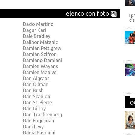
elenco con foto
I p
dis
Dado Martino
Dagur Kari
Dale Bradley
Dalibor Matanic
Disney
Damian Pettigrew
Damián Szifron
Damiano Damiani
Damien Wayans
Damien Manivel
Univers
Dan Algrant
Dan Ollman
Dan Bush
Dan Scanlon
Dan St. Pierre
Q
Dan Gilroy
Dan Trachtenberg
Dan Fogelman
Dani Levy
Dania Pasquini