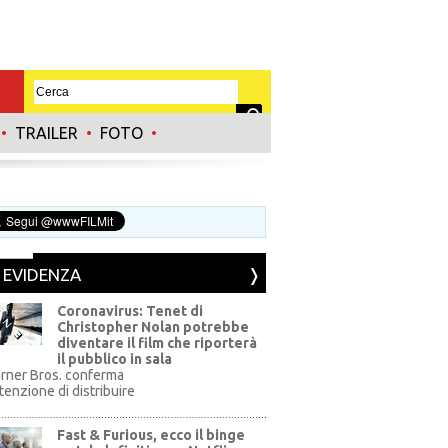
•
TRAILER
•
FOTO
•
N EVIDENZA
Coronavirus: Tenet di
Christopher Nolan potrebbe
diventare il film che riporterà
il pubblico in sala
rner Bros. conferma
ntenzione di distribuire
Fast & Furious, ecco il binge