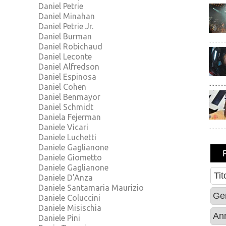
Daniel Petrie
Daniel Minahan
Daniel Petrie Jr.
Daniel Burman
Daniel Robichaud
Daniel Leconte
Daniel Alfredson
Daniel Espinosa
Daniel Cohen
Daniel Benmayor
Daniel Schmidt
Daniela Fejerman
Daniele Vicari
Daniele Luchetti
Daniele Gaglianone
Daniele Giometto
Daniele Gaglianone
Daniele D'Anza
Daniele Santamaria Maurizio
Daniele Coluccini
Daniele Misischia
Daniele Pini