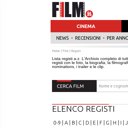
CINEMA
NEWS
•
RECENSIONI
•
PER ANN
Home
|
Film
|
Registi
Lista registi a-z. L'Archivio completo di tutt
registi con le foto, la biografia, la filmograf
nominations, i trailer e le clip.
ELENCO REGISTI
0-9
|
A
|
B
|
C
|
D
|
E
|
F
|
G
|
H
|
I
|
J