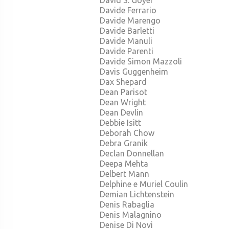
David S. Goyer
Davide Ferrario
Davide Marengo
Davide Barletti
Davide Manuli
Davide Parenti
Davide Simon Mazzoli
Davis Guggenheim
Dax Shepard
Dean Parisot
Dean Wright
Dean Devlin
Debbie Isitt
Deborah Chow
Debra Granik
Declan Donnellan
Deepa Mehta
Delbert Mann
Delphine e Muriel Coulin
Demian Lichtenstein
Denis Rabaglia
Denis Malagnino
Denise Di Novi