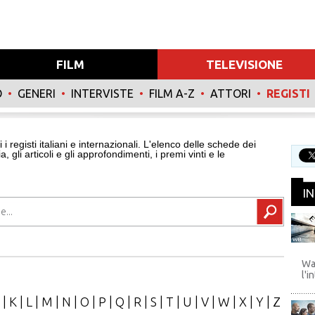
FILM
TELEVISIONE
O
•
GENERI
•
INTERVISTE
•
FILM A-Z
•
ATTORI
•
REGISTI
i i registi italiani e internazionali. L'elenco delle schede dei
ia, gli articoli e gli approfondimenti, i premi vinti e le
I
WB
Wa
l'i
|
K
|
L
|
M
|
N
|
O
|
P
|
Q
|
R
|
S
|
T
|
U
|
V
|
W
|
X
|
Y
|
Z