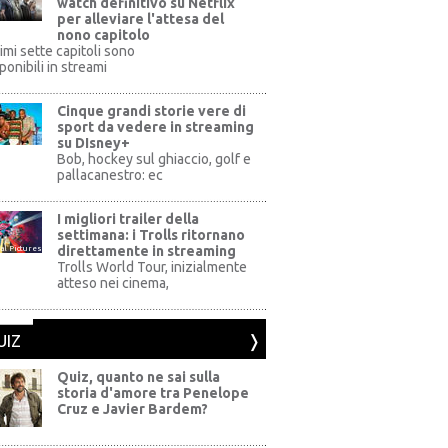
watch definitivo su Netflix
per alleviare l'attesa del
nono capitolo
rimi sette capitoli sono
ponibili in streami
Cinque grandi storie vere di
sport da vedere in streaming
su DIsney+
+
Bob, hockey sul ghiaccio, golf e
pallacanestro: ec
I migliori trailer della
settimana: i Trolls ritornano
direttamente in streaming
al Pictures
Trolls World Tour, inizialmente
atteso nei cinema,
UIZ
Quiz, quanto ne sai sulla
storia d'amore tra Penelope
Cruz e Javier Bardem?