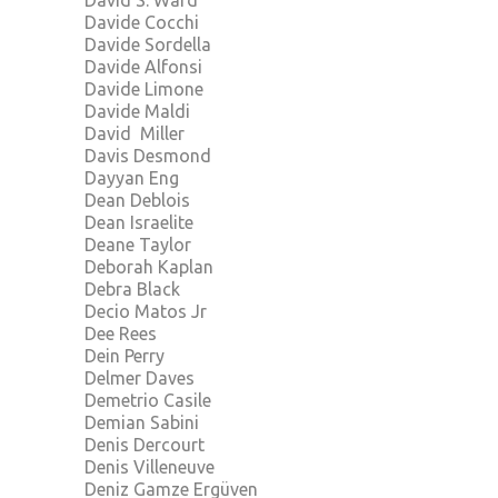
David S. Ward
Davide Cocchi
Davide Sordella
Davide Alfonsi
Davide Limone
Davide Maldi
David Miller
Davis Desmond
Dayyan Eng
Dean Deblois
Dean Israelite
Deane Taylor
Deborah Kaplan
Debra Black
Decio Matos Jr
Dee Rees
Dein Perry
Delmer Daves
Demetrio Casile
Demian Sabini
Denis Dercourt
Denis Villeneuve
Deniz Gamze Ergüven