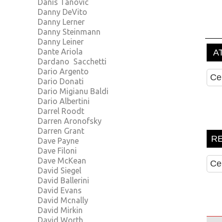
Danis Tanovic
Danny DeVito
Danny Lerner
Danny Steinmann
Danny Leiner
Dante Ariola
Dardano Sacchetti
Dario Argento
Dario Donati
Dario Migianu Baldi
Dario Albertini
Darrel Roodt
Darren Aronofsky
Darren Grant
Dave Payne
Dave Filoni
Dave McKean
David Siegel
David Ballerini
David Evans
David Mcnally
David Mirkin
David Worth