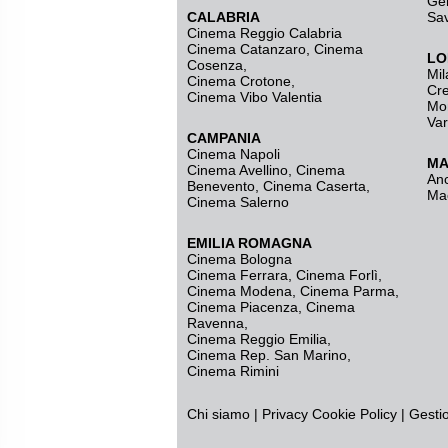
Ge
CALABRIA
Sa
Cinema Reggio Calabria
Cinema Catanzaro
,
Cinema
LO
Cosenza
,
Mil
Cinema Crotone
,
Cr
Cinema Vibo Valentia
Mo
Va
CAMPANIA
Cinema Napoli
MA
Cinema Avellino
,
Cinema
An
Benevento
,
Cinema Caserta
,
Ma
Cinema Salerno
EMILIA ROMAGNA
Cinema Bologna
Cinema Ferrara
,
Cinema Forlì
,
Cinema Modena
,
Cinema Parma
,
Cinema Piacenza
,
Cinema
Ravenna
,
Cinema Reggio Emilia
,
Cinema Rep. San Marino
,
Cinema Rimini
Chi siamo
|
Privacy
Cookie Policy
|
Gesti