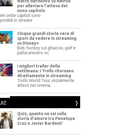
watch definitivo su Netflix
per alleviare l'attesa del
nono capitolo
rimi sette capitoli sono
ponibili in streami
Cinque grandi storie vere di
sport da vedere in streaming
su DIsney+
+
Bob, hockey sul ghiaccio, golf e
pallacanestro: ec
I migliori trailer della
settimana: i Trolls ritornano
direttamente in streaming
al Pictures
Trolls World Tour, inizialmente
atteso nei cinema,
UIZ
Quiz, quanto ne sai sulla
storia d'amore tra Penelope
Cruz e Javier Bardem?