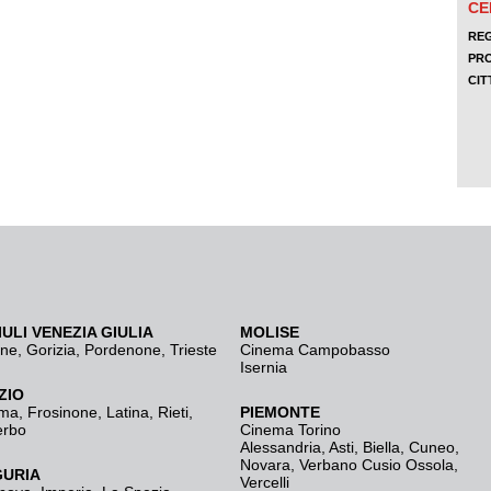
IULI VENEZIA GIULIA
MOLISE
ine
,
Gorizia
,
Pordenone
,
Trieste
Cinema Campobasso
Isernia
ZIO
ma
,
Frosinone
,
Latina
,
Rieti
,
PIEMONTE
erbo
Cinema Torino
Alessandria
,
Asti
,
Biella
,
Cuneo
,
Novara
,
Verbano Cusio Ossola
,
GURIA
Vercelli