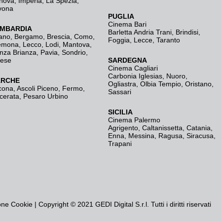
nova
,
Imperia
,
La Spezia
,
vona
PUGLIA
Cinema Bari
MBARDIA
Barletta Andria Trani
,
Brindisi
,
ano
,
Bergamo
,
Brescia, Como
,
Foggia
,
Lecce
,
Taranto
emona
,
Lecco
,
Lodi
,
Mantova
,
nza Brianza
,
Pavia
,
Sondrio
,
rese
SARDEGNA
Cinema Cagliari
Carbonia Iglesias
,
Nuoro
,
RCHE
Ogliastra
,
Olbia Tempio
,
Oristano
,
cona
,
Ascoli Piceno
,
Fermo
,
Sassari
cerata
,
Pesaro Urbino
SICILIA
Cinema Palermo
Agrigento
,
Caltanissetta
,
Catania
,
Enna
,
Messina
,
Ragusa
,
Siracusa
,
Trapani
one Cookie
| Copyright © 2021 GEDI Digital S.r.l. Tutti i diritti riservati