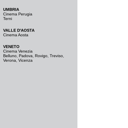
UMBRIA
Cinema Perugia
Terni
VALLE D'AOSTA
Cinema Aosta
VENETO
Cinema Venezia
Belluno
,
Padova
,
Rovigo
,
Treviso
,
Verona
,
Vicenza