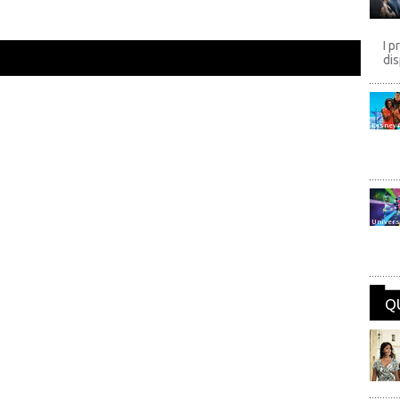
I p
dis
Disney
Univers
Q