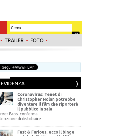
•
TRAILER
•
FOTO
•
N EVIDENZA
Coronavirus: Tenet di
Christopher Nolan potrebbe
diventare il film che riporterà
il pubblico in sala
rner Bros. conferma
ntenzione di distribuire
Fast & Furious, ecco il binge