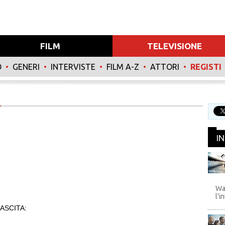
FILM
TELEVISIONE
O
•
GENERI
•
INTERVISTE
•
FILM A-Z
•
ATTORI
•
REGISTI
I
WB
Wa
l'i
ASCITA: