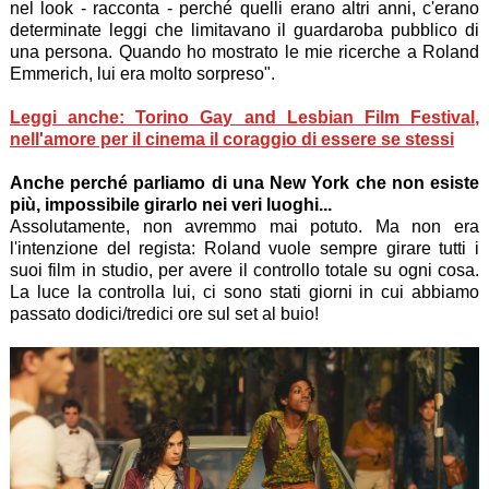
nel look - racconta - perché quelli erano altri anni, c'erano
determinate leggi che limitavano il guardaroba pubblico di
una persona. Quando ho mostrato le mie ricerche a Roland
Emmerich, lui era molto sorpreso".
Leggi anche: Torino Gay and Lesbian Film Festival,
nell'amore per il cinema il coraggio di essere se stessi
Anche perché parliamo di una New York che non esiste
più, impossibile girarlo nei veri luoghi...
Assolutamente, non avremmo mai potuto. Ma non era
l'intenzione del regista: Roland vuole sempre girare tutti i
suoi film in studio, per avere il controllo totale su ogni cosa.
La luce la controlla lui, ci sono stati giorni in cui abbiamo
passato dodici/tredici ore sul set al buio!