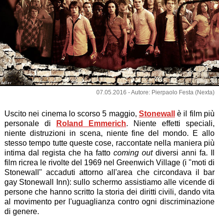
Adler
07.05.2016 - Autore: Pierpaolo Festa (Nexta)
Uscito nei cinema lo scorso 5 maggio,
Stonewall
è il film più
personale di
Roland Emmerich
. Niente effetti speciali,
niente distruzioni in scena, niente fine del mondo. E allo
stesso tempo tutte queste cose, raccontate nella maniera più
intima dal regista che ha fatto
coming out
diversi anni fa. Il
film ricrea le rivolte del 1969 nel Greenwich Village (i "moti di
Stonewall" accaduti attorno all'area che circondava il bar
gay Stonewall Inn): sullo schermo assistiamo alle vicende di
persone che hanno scritto la storia dei diritti civili, dando vita
al movimento per l'uguaglianza contro ogni discriminazione
di genere.