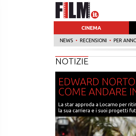
CINEMA
NEWS
•
RECENSIONI
•
PER ANN
NOTIZIE
EDWARD NORTON:
COME ANDARE I
La star approda a Locarno per rit
la sua carriera e i suoi progetti fu