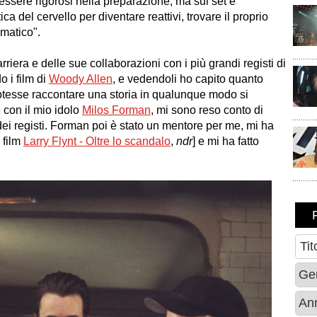
essere rigorosi nella preparazione, ma sul set è
ca del cervello per diventare reattivi, trovare il proprio
omatico".
iera e delle sue collaborazioni con i più grandi registi di
 i film di
Woody Allen
, e vedendoli ho capito quanto
otesse raccontare una storia in qualunque modo si
 con il mio idolo
Milos Forman
, mi sono reso conto di
ei registi. Forman poi è stato un mentore per me, mi ha
 film
Larry Flynt - Oltre lo scandalo
,
ndr
] e mi ha fatto