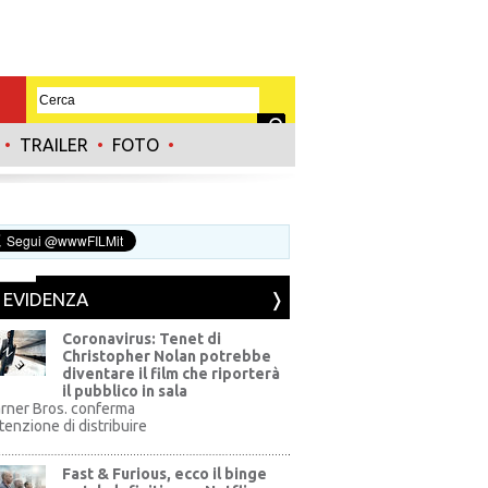
•
TRAILER
•
FOTO
•
N EVIDENZA
Coronavirus: Tenet di
Christopher Nolan potrebbe
diventare il film che riporterà
il pubblico in sala
rner Bros. conferma
ntenzione di distribuire
Fast & Furious, ecco il binge