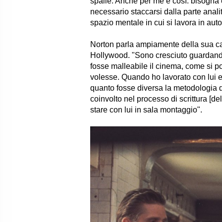
spalle. Anche per me è così: bisogna 
necessario staccarsi dalla parte analiti
spazio mentale in cui si lavora in aut
Norton parla ampiamente della sua carr
Hollywood. "Sono cresciuto guardando
fosse malleabile il cinema, come si p
volesse. Quando ho lavorato con lui e
quanto fosse diversa la metodologia d
coinvolto nel processo di scrittura [del
stare con lui in sala montaggio".