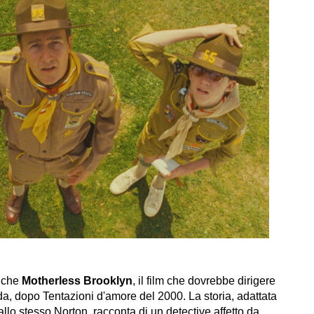
nche
Motherless Brooklyn
, il film che dovrebbe dirigere
a, dopo Tentazioni d'amore del 2000. La storia, adattata
o stesso Norton, racconta di un detective affetto da