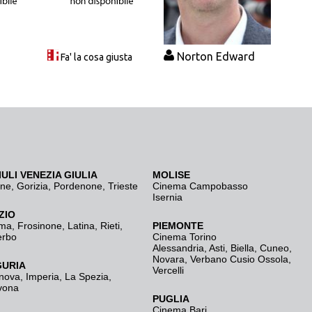
Norton Edward
Fa' la cosa giusta
IULI VENEZIA GIULIA
MOLISE
ine
,
Gorizia
,
Pordenone
,
Trieste
Cinema Campobasso
Isernia
ZIO
ma
,
Frosinone
,
Latina
,
Rieti
,
PIEMONTE
erbo
Cinema Torino
Alessandria
,
Asti
,
Biella
,
Cuneo
,
Novara
,
Verbano Cusio Ossola
,
GURIA
Vercelli
nova
,
Imperia
,
La Spezia
,
vona
PUGLIA
Cinema Bari