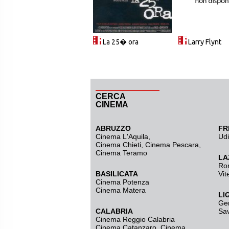
La 25� ora
Larry Flynt
CERCA
CINEMA
ABRUZZO
FR
Cinema L'Aquila
,
Ud
Cinema Chieti, Cinema Pescara,
Cinema Teramo
LA
Ro
BASILICATA
Vit
Cinema Potenza
Cinema Matera
LI
Ge
CALABRIA
Sa
Cinema Reggio Calabria
Cinema Catanzaro
,
Cinema