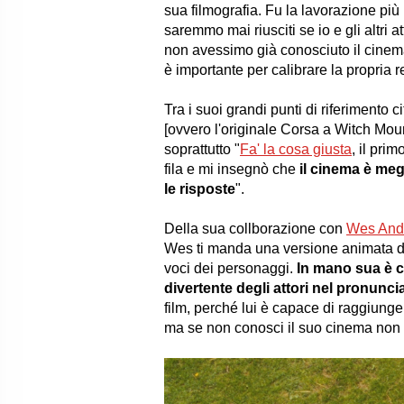
sua filmografia. Fu la lavorazione più
saremmo mai riusciti se io e gli altri
non avessimo già conosciuto il cinema
è importante per calibrare la propria r
Tra i suoi grandi punti di riferimento ci
[ovvero l'originale Corsa a Witch Moun
soprattutto "
Fa' la cosa giusta
, il pri
fila e mi insegnò che
il cinema è meg
le risposte
".
Della sua collborazione con
Wes And
Wes ti manda una versione animata del 
voci dei personaggi.
In mano sua è c
divertente degli attori nel pronuncia
film, perché lui è capace di raggiunger
ma se non conosci il suo cinema non t