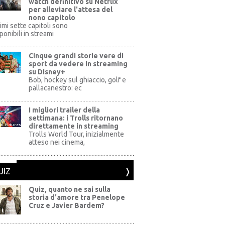
watch definitivo su Netflix
per alleviare l'attesa del
nono capitolo
rimi sette capitoli sono
ponibili in streami
Cinque grandi storie vere di
sport da vedere in streaming
su DIsney+
+
Bob, hockey sul ghiaccio, golf e
pallacanestro: ec
I migliori trailer della
settimana: i Trolls ritornano
direttamente in streaming
al Pictures
Trolls World Tour, inizialmente
atteso nei cinema,
UIZ
Quiz, quanto ne sai sulla
storia d'amore tra Penelope
Cruz e Javier Bardem?