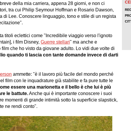
 breve della mia carriera, appena 28 giorni, e non ci
 attori, tra cui Philip Seymour Hoffman e Rosario Dawson,
 di Lee. Conoscere linguaggio, tono e stile di un regista
ecitazione".
ta titoli eclettici come "Incredibile viaggio verso l'ignoto
tain], i film Disney,
Guerre stellari
" ma anche e
mo film che ho visto da giovane adulto. Lo vidi due volte di
lio quando ti lascia con tante domande invece di darti
erson
ammette: "è il lavoro più facile del mondo perché
film con le inquadrature già stabilite e fa pure tutte le
ome essere una marionetta e il bello è che lui è più
re le battute.
Anche qui è importante conoscere i suoi
e momenti di grande intimità sotto la superficie slapstick,
e ne rendi conto".