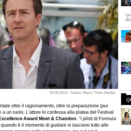
I p
dis
Disney
Univers
06.08.2015 - Autore: Marco Triolo (Nexta)
Q
ale oltre il ragionamento, oltre la preparazione (pur
 a un ruolo. L'attore lo confessa alla platea del Festival
Excellence Award Moet & Chandon
. "I piloti di Formula
quando è il momento di guidare si lasciano tutto alle