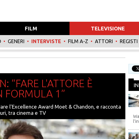
FILM
TELEVISIONE
O
•
GENERI
•
INTERVISTE
•
FILM A-Z
•
ATTORI
•
REGISTI
 “FARE L'ATTORE È
I
N FORMULA 1”
irare l'Excellence Award Moet & Chandon, e racconta
WB
turi, tra cinema e TV
Wa
l'i