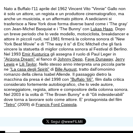
Nato a Buffalo l'11 aprile del 1962 Vincent Vito "Vinnie" Gallo non
è solo un attore, un regista e un produttore cinematografico, ma
anche un musicista, e un affermato pittore. A sedicianni si
trasferisce a New York dove forma diverse band come i 'The gray'
con Jean-Michel Basquiat e i 'The Bunny' con
Lukas Haas
. Dopo
un breve periodo che lo vede modello, motociclista, breakdancer e
attore in piccoli ruoli, nel 1981 firmerà la colonna sonora di "New
York Beat Movie" e di "The way it is" di Eric Mitchell che gli farà
vincere la statuetta di miglior colonna sonora al Festival di Berlino.
Nel 1993
Emir Kusturica
gli assegna il ruolo di Paul Leger in
"Arizona Dream"
al fianco di
Johnny Depp
,
Faye Dunaway
,
Jerry
Lewis
e
Lili Taylor
. Nello stesso anno interpreta una piccola parte
ne
"La casa degli Spiriti"
di
Bille August
, tratto dall'omonimo
romanzo della cilena Isabel Allende. Il passaggio dietro la
macchina da presa è del 1998 con
"Buffalo '66"
, film dalla critica
considerato fortemente autobiografico, che lo vede autore,
sceneggiatore, regista, attore e compositore della colonna sonora.
Nel 2003 è la volta di "The Brown Bunny" e di "Gli indesiderabili"
dove torna a lavorare solo come attore. E' protagonista del film
"Tetro"
(2009) di
Francis Ford Coppola
.