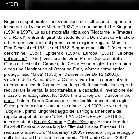
Premi
Regista di spot pubblicitari, videoclip e corti oltreché di importanti
lavori per la Tv come Medea (1987) e le due serie d The Kingdom
(1994 e 1997). La sua filmografia inizia con "Nocturne" e "Images
of a Relief", entrambi girati da studente alla Den Danske Filmskole
ed entrambi vincitori del premio come migliore regia al Munich
Film Festival nel 1981 e nel 1982. Seguono poi i film "L'elemento
del crimine" (1984),
"Epidemic"
(1987),
"Europa"
(1991),
"Le onde
del destino"
(1966), vincitore del Gran Premio Speciale della
Giuria al Festival di Cannes, del Cesar come miglior film straniero
e con una Nomination all'Oscar ad
Emily Watson
come attrice
protagonista, "Idioti" (1998) e "Dancer in the Dark2 (2000),
vincitore della Palma d'Oro a Cannes. Von Trier ha preso il voto
cinematografico di Dogma evitando gli effetti speciali allo scopo di
recuperare la verità, la spontaneità e la capacità di invenzione del
mezzo cinematografico. Nel 2000 firma la regia di
"Dancer in the
dark"
, Palma d'oro a Cannes per il miglior film e candidato agli
Oscar per la migliore canzone originale. Nel 2003 scrive e dirige
"Dogville"
, primo lungometraggio della trilogia americana del
regista progettata come "USA - LAND OF OPPORTUNITIES",
interpretato da
Nicole Kidman
e
Chloe Sevigny
, e vincintore del
David di Donatello come Miglior Film dell'Unione Europea. Ha
realizzato la pellicola
"Manderlay"
(2005) secondo lungometraggio
della trilogia ed ha girato la commedia
"Il Grande Capo"
(2006).