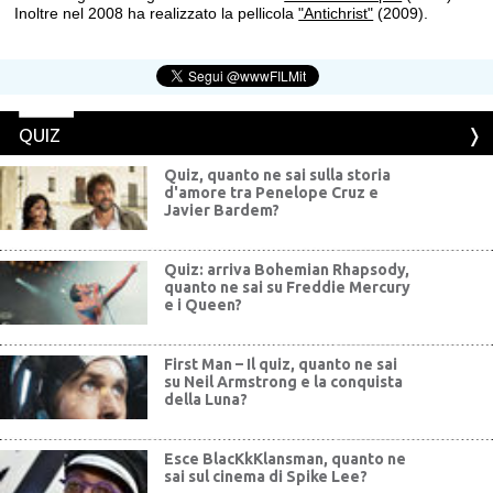
Inoltre nel 2008 ha realizzato la pellicola
"Antichrist"
(2009).
QUIZ
Quiz, quanto ne sai sulla storia
d'amore tra Penelope Cruz e
Javier Bardem?
Quiz: arriva Bohemian Rhapsody,
quanto ne sai su Freddie Mercury
e i Queen?
First Man – Il quiz, quanto ne sai
su Neil Armstrong e la conquista
della Luna?
Esce BlacKkKlansman, quanto ne
sai sul cinema di Spike Lee?