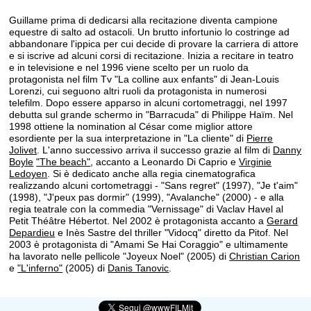
Guillame prima di dedicarsi alla recitazione diventa campione
equestre di salto ad ostacoli. Un brutto infortunio lo costringe ad
abbandonare l'ippica per cui decide di provare la carriera di attore
e si iscrive ad alcuni corsi di recitazione. Inizia a recitare in teatro
e in televisione e nel 1996 viene scelto per un ruolo da
protagonista nel film Tv "La colline aux enfants" di Jean-Louis
Lorenzi, cui seguono altri ruoli da protagonista in numerosi
telefilm. Dopo essere apparso in alcuni cortometraggi, nel 1997
debutta sul grande schermo in "Barracuda" di Philippe Haïm. Nel
1998 ottiene la nomination al César come miglior attore
esordiente per la sua interpretazione in "La cliente" di
Pierre
Jolivet
. L'anno successivo arriva il successo grazie al film di
Danny
Boyle
"The beach"
, accanto a Leonardo Di Caprio e
Virginie
Ledoyen
. Si è dedicato anche alla regia cinematografica
realizzando alcuni cortometraggi - "Sans regret" (1997), "Je t'aim"
(1998), "J'peux pas dormir" (1999), "Avalanche" (2000) - e alla
regia teatrale con la commedia "Vernissage" di Vaclav Havel al
Petit Théâtre Hébertot. Nel 2002 è protagonista accanto a
Gerard
Depardieu
e Inès Sastre del thriller "Vidocq" diretto da Pitof. Nel
2003 è protagonista di "Amami Se Hai Coraggio" e ultimamente
ha lavorato nelle pellicole "Joyeux Noel" (2005) di
Christian Carion
e
"L'inferno"
(2005) di
Danis Tanovic
.