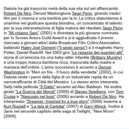
Dakota ha già trascorso metà della sua vita sul set affiancando
Robert De Niro
, Denzel Washingtone
Sean Penn
, girando tredici
film per il cinema e una trentina per la tv. La critica statunitense è
unanime nel giudicare questa biondina, un concentrato di talento:
per la sua interpretazione di figlia matura del ritardato
Sean Penn
in
"Mi chiamo Sam"
(2001) è diventata la più giovane nominata
per lo Screen Actors Guild Award e si è aggiudicata il premio
riservato a giovani attori dalla Broadcast Film Critics Association,
battendo
Haley Joel Osment
(
"Il sesto senso"
) e il maghetto Harry
Potter, Daniel Radcliff. Nel 2003 gira
"Le ragazze dei quartieri alti"
,
storia di un'amicizia tra una baby-sitter infantile (
Brittany Murphy
)
e una troppo matura bambina ricca, trascurata dalla madre e
maniaca dell'ordine. L'anno successivo è accanto a
Denzel
Washington
in "Men on fire - Il fuoco della vendetta" (2002), in cui
Dakota veste i panni della figlia di un industriale rapita da un
narcotrafficante di Città del Messico. Lo stesso anno interpreta
Sally nella pellicola
"Il Gatto"
accanto ad Alec Baldwyn. Ha inoltre
girato
"La Guerra dei Mondi"
(2005) di
Steven Spielberg
, con
Tom
Cruise
e
"Nascosto nel buio"
(2005) accanto a
Robert De Niro
. Ha
interpretato
"Dreamer: Inspired by a true story"
(2006) insieme a
Kurt Russell
e
"La tela di Carlotta"
(2007) di
Gary Winick
. Inoltre è
Jane nel secondo capitolo della saga di Twilight, "New Moon"
(2009).