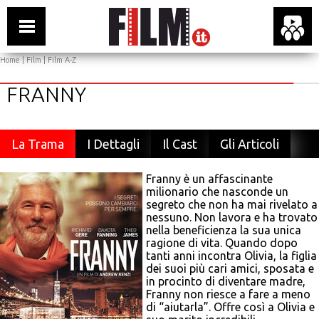
Home
|
Film
|
Film A-Z
FRANNY
La Trama
I Dettagli
Il Cast
Gli Articoli
Franny è un affascinante
milionario che nasconde un
segreto che non ha mai rivelato a
nessuno. Non lavora e ha trovato
nella beneficienza la sua unica
ragione di vita. Quando dopo
tanti anni incontra Olivia, la figlia
dei suoi più cari amici, sposata e
in procinto di diventare madre,
Franny non riesce a fare a meno
di “aiutarla”. Offre così a Olivia e