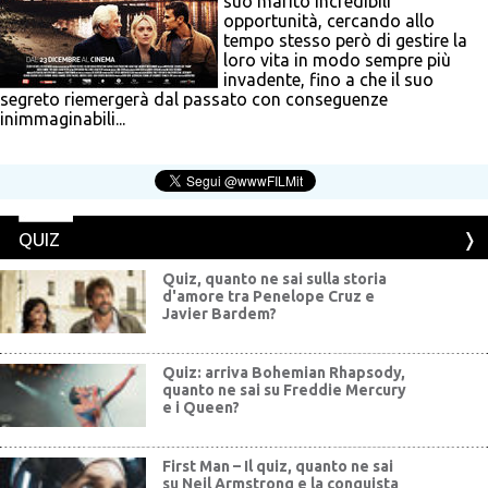
suo marito incredibili
opportunità, cercando allo
tempo stesso però di gestire la
loro vita in modo sempre più
invadente, fino a che il suo
segreto riemergerà dal passato con conseguenze
inimmaginabili...
QUIZ
Quiz, quanto ne sai sulla storia
d'amore tra Penelope Cruz e
Javier Bardem?
Quiz: arriva Bohemian Rhapsody,
quanto ne sai su Freddie Mercury
e i Queen?
First Man – Il quiz, quanto ne sai
su Neil Armstrong e la conquista