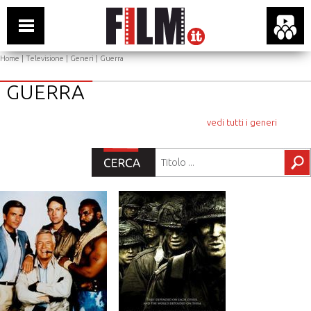
Home
|
Televisione
|
Generi
| Guerra
GUERRA
vedi tutti i generi