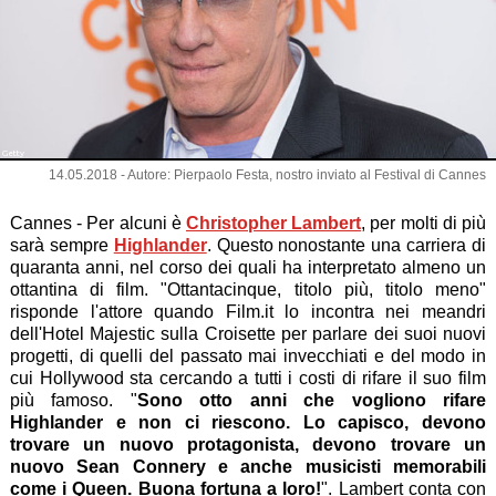
Getty
14.05.2018 - Autore: Pierpaolo Festa, nostro inviato al Festival di Cannes
Cannes - Per alcuni è
Christopher Lambert
, per molti di più
sarà sempre
Highlander
. Questo nonostante una carriera di
quaranta anni, nel corso dei quali ha interpretato almeno un
ottantina di film. "Ottantacinque, titolo più, titolo meno"
risponde l'attore quando Film.it lo incontra nei meandri
dell'Hotel Majestic sulla Croisette per parlare dei suoi nuovi
progetti, di quelli del passato mai invecchiati e del modo in
cui Hollywood sta cercando a tutti i costi di rifare il suo film
più famoso. "
Sono otto anni che vogliono rifare
Highlander e non ci riescono. Lo capisco, devono
trovare un nuovo protagonista, devono trovare un
nuovo Sean Connery e anche musicisti memorabili
come i Queen. Buona fortuna a loro!
". Lambert conta con