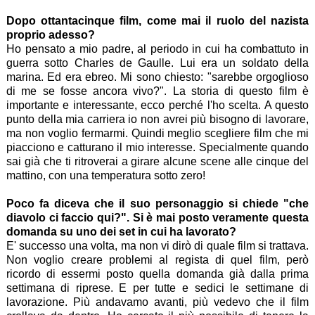
Dopo ottantacinque film, come mai il ruolo del nazista
proprio adesso?
Ho pensato a mio padre, al periodo in cui ha combattuto in
guerra sotto Charles de Gaulle. Lui era un soldato della
marina. Ed era ebreo. Mi sono chiesto: "sarebbe orgoglioso
di me se fosse ancora vivo?". La storia di questo film è
importante e interessante, ecco perché l'ho scelta. A questo
punto della mia carriera io non avrei più bisogno di lavorare,
ma non voglio fermarmi. Quindi meglio scegliere film che mi
piacciono e catturano il mio interesse. Specialmente quando
sai già che ti ritroverai a girare alcune scene alle cinque del
mattino, con una temperatura sotto zero!
Poco fa diceva che il suo personaggio si chiede "che
diavolo ci faccio qui?". Si è mai posto veramente questa
domanda su uno dei set in cui ha lavorato?
E' successo una volta, ma non vi dirò di quale film si trattava.
Non voglio creare problemi al regista di quel film, però
ricordo di essermi posto quella domanda già dalla prima
settimana di riprese. E per tutte e sedici le settimane di
lavorazione. Più andavamo avanti, più vedevo che il film