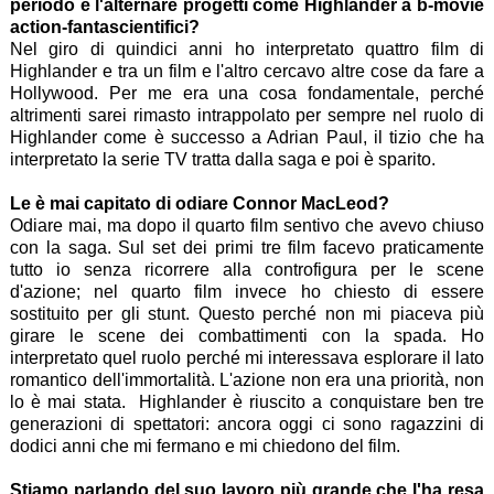
periodo e l'alternare progetti come Highlander a b-movie
action-fantascientifici?
Nel giro di quindici anni ho interpretato quattro film di
Highlander e tra un film e l'altro cercavo altre cose da fare a
Hollywood. Per me era una cosa fondamentale, perché
altrimenti sarei rimasto intrappolato per sempre nel ruolo di
Highlander come è successo a Adrian Paul, il tizio che ha
interpretato la serie TV tratta dalla saga e poi è sparito.
Le è mai capitato di odiare Connor MacLeod?
Odiare mai, ma dopo il quarto film sentivo che avevo chiuso
con la saga. Sul set dei primi tre film facevo praticamente
tutto io senza ricorrere alla controfigura per le scene
d'azione; nel quarto film invece ho chiesto di essere
sostituito per gli stunt. Questo perché non mi piaceva più
girare le scene dei combattimenti con la spada. Ho
interpretato quel ruolo perché mi interessava esplorare il lato
romantico dell'immortalità. L'azione non era una priorità, non
lo è mai stata. Highlander è riuscito a conquistare ben tre
generazioni di spettatori: ancora oggi ci sono ragazzini di
dodici anni che mi fermano e mi chiedono del film.
Stiamo parlando del suo lavoro più grande che l'ha resa