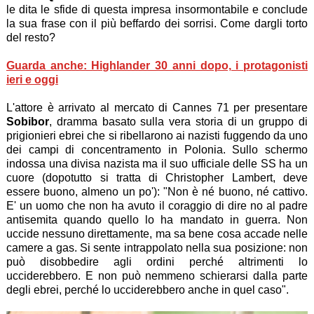
le dita le sfide di questa impresa insormontabile e conclude
la sua frase con il più beffardo dei sorrisi. Come dargli torto
del resto?
Guarda anche: Highlander 30 anni dopo, i protagonisti
ieri e oggi
L'attore è arrivato al mercato di Cannes 71 per presentare
Sobibor
, dramma basato sulla vera storia di un gruppo di
prigionieri ebrei che si ribellarono ai nazisti fuggendo da uno
dei campi di concentramento in Polonia. Sullo schermo
indossa una divisa nazista ma il suo ufficiale delle SS ha un
cuore (dopotutto si tratta di Christopher Lambert, deve
essere buono, almeno un po'): "Non è né buono, né cattivo.
E' un uomo che non ha avuto il coraggio di dire no al padre
antisemita quando quello lo ha mandato in guerra. Non
uccide nessuno direttamente, ma sa bene cosa accade nelle
camere a gas. Si sente intrappolato nella sua posizione: non
può disobbedire agli ordini perché altrimenti lo
ucciderebbero. E non può nemmeno schierarsi dalla parte
degli ebrei, perché lo ucciderebbero anche in quel caso".