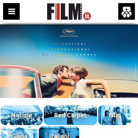
Notizie
Red Carpet
Film
Giuria
Italiani