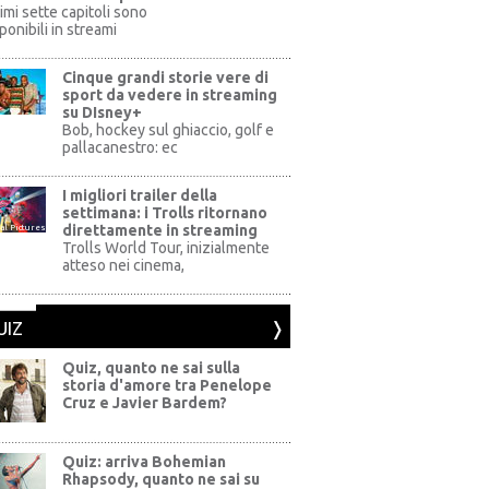
rimi sette capitoli sono
ponibili in streami
Cinque grandi storie vere di
sport da vedere in streaming
su DIsney+
+
Bob, hockey sul ghiaccio, golf e
pallacanestro: ec
I migliori trailer della
settimana: i Trolls ritornano
direttamente in streaming
al Pictures
Trolls World Tour, inizialmente
atteso nei cinema,
UIZ
Quiz, quanto ne sai sulla
storia d'amore tra Penelope
Cruz e Javier Bardem?
Quiz: arriva Bohemian
Rhapsody, quanto ne sai su