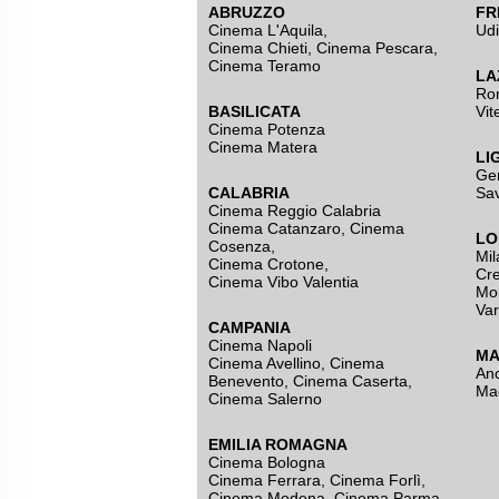
ABRUZZO
FR
Cinema L'Aquila
,
Ud
Cinema Chieti, Cinema Pescara,
Cinema Teramo
LA
Ro
BASILICATA
Vit
Cinema Potenza
Cinema Matera
LI
Ge
CALABRIA
Sa
Cinema Reggio Calabria
Cinema Catanzaro
,
Cinema
LO
Cosenza
,
Mil
Cinema Crotone
,
Cr
Cinema Vibo Valentia
Mo
Va
CAMPANIA
Cinema Napoli
MA
Cinema Avellino
,
Cinema
An
Benevento
,
Cinema Caserta
,
Ma
Cinema Salerno
EMILIA ROMAGNA
Cinema Bologna
Cinema Ferrara
,
Cinema Forlì
,
Cinema Modena
,
Cinema Parma
,