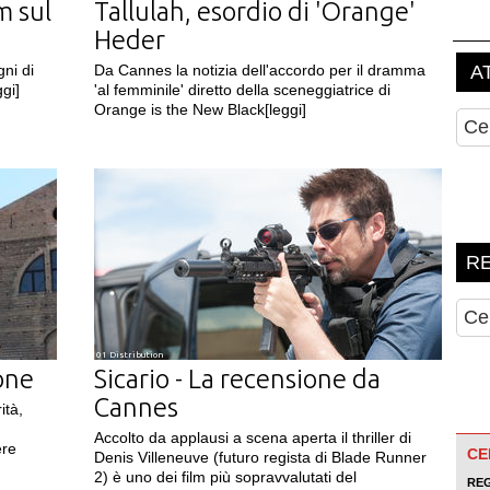
m sul
Tallulah, esordio di 'Orange'
Heder
gni di
Da Cannes la notizia dell'accordo per il dramma
ggi]
'al femminile' diretto della sceneggiatrice di
Orange is the New Black
[leggi]
01 Distribution
one
Sicario - La recensione da
Cannes
ità,
Accolto da applausi a scena aperta il thriller di
ere
Denis Villeneuve (futuro regista di Blade Runner
2) è uno dei film più sopravvalutati del