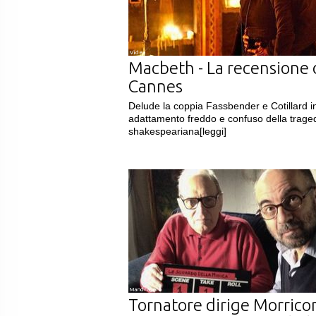
Videa
Macbeth - La recensione 
Cannes
Delude la coppia Fassbender e Cotillard i
adattamento freddo e confuso della trage
shakespeariana
[leggi]
Mandragora
Tornatore dirige Morrico