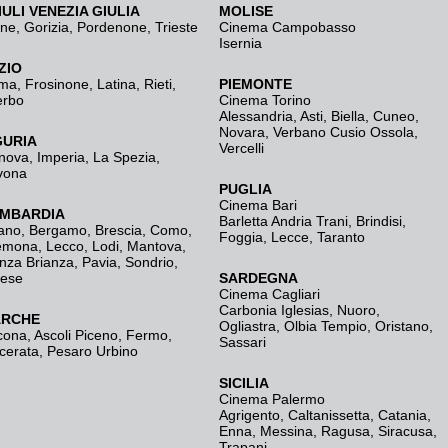
IULI VENEZIA GIULIA
MOLISE
ine
,
Gorizia
,
Pordenone
,
Trieste
Cinema Campobasso
Isernia
ZIO
ma
,
Frosinone
,
Latina
,
Rieti
,
PIEMONTE
erbo
Cinema Torino
Alessandria
,
Asti
,
Biella
,
Cuneo
,
Novara
,
Verbano Cusio Ossola
,
GURIA
Vercelli
nova
,
Imperia
,
La Spezia
,
vona
PUGLIA
Cinema Bari
MBARDIA
Barletta Andria Trani
,
Brindisi
,
ano
,
Bergamo
,
Brescia, Como
,
Foggia
,
Lecce
,
Taranto
emona
,
Lecco
,
Lodi
,
Mantova
,
nza Brianza
,
Pavia
,
Sondrio
,
rese
SARDEGNA
Cinema Cagliari
Carbonia Iglesias
,
Nuoro
,
RCHE
Ogliastra
,
Olbia Tempio
,
Oristano
,
cona
,
Ascoli Piceno
,
Fermo
,
Sassari
cerata
,
Pesaro Urbino
SICILIA
Cinema Palermo
Agrigento
,
Caltanissetta
,
Catania
,
Enna
,
Messina
,
Ragusa
,
Siracusa
,
Trapani