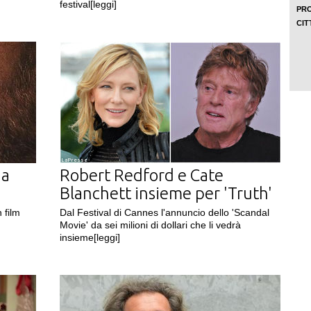
festival
[leggi]
LaPresse
da
Robert Redford e Cate
Blanchett insieme per 'Truth'
 film
Dal Festival di Cannes l'annuncio dello 'Scandal
Movie' da sei milioni di dollari che li vedrà
insieme
[leggi]