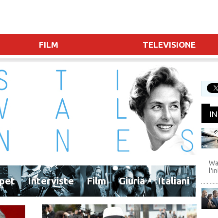
FILM
TELEVISIONE
I
WB
Wa
l'i
pet
Interviste
Film
Giuria
Italiani