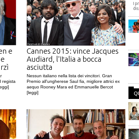
I p
dis
Disney
Festival di Cannes
en e
Cannes 2015: vince Jacques
he
Audiard, l'Italia a bocca
rzì
asciutta
Univers
ar
Nessun italiano nella lista dei vincitori. Gran
 regista
Premio all'ungherese Saul fia, migliore attrici ex
leggi]
aequo Rooney Mara ed Emmanuelle Bercot
[leggi]
Q