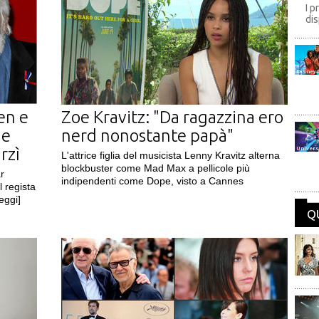
I p
dis
Disney
en e
Zoe Kravitz: "Da ragazzina ero
he
nerd nonostante papà"
rzì
Univers
L'attrice figlia del musicista Lenny Kravitz alterna
blockbuster come Mad Max a pellicole più
ar
indipendenti come Dope, visto a Cannes
 regista
leggi]
Q