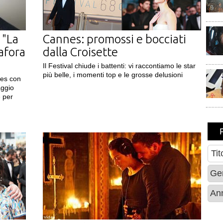
 "La
Cannes: promossi e bocciati
afora
dalla Croisette
Il Festival chiude i battenti: vi raccontiamo le star
più belle, i momenti top e le grosse delusioni
nes con
aggio
e per
Videa