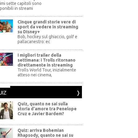
rimi sette capitoli sono
ponibili in streami
Cinque grandi storie vere di
sport da vedere in streaming
su DIsney+
+
Bob, hockey sul ghiaccio, golf e
pallacanestro: ec
I migliori trailer della
settimana: i Trolls ritornano
direttamente in streaming
al Pictures
Trolls World Tour, inizialmente
atteso nei cinema,
UIZ
Quiz, quanto ne sai sulla
storia d'amore tra Penelope
Cruz e Javier Bardem?
Quiz: arriva Bohemian
Rhapsody, quanto ne sai su