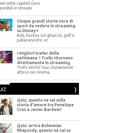
rimi sette capitoli sono
ponibili in streami
Cinque grandi storie vere di
sport da vedere in streaming
su DIsney+
+
Bob, hockey sul ghiaccio, golf e
pallacanestro: ec
I migliori trailer della
settimana: i Trolls ritornano
direttamente in streaming
al Pictures
Trolls World Tour, inizialmente
atteso nei cinema,
UIZ
Quiz, quanto ne sai sulla
storia d'amore tra Penelope
Cruz e Javier Bardem?
Quiz: arriva Bohemian
Rhapsody, quanto ne sai su