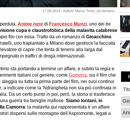
17.09.2014 - Autore: Marco Triolo, da Venezia
 perduta.
Anime nere
di
Francesco Munzi
, uno dei tre
visione cupa e claustrofobica della malavita calabrese
oppio filo con essa. Tratto da un romanzo di
Gioacchino
re fratelli, uno trapiantato a Milano dove gestisce la facciata
 allevatore di capre che tenta di tenersi alla larga dal
mpegnato in traffici di droga internazionali.
ltimo sta portando a termine un affare, e subito la regia e
perimenti italiani col genere, come
Gomorra
, sia il film che
aleggia su tutta la prima parte del film, nei suoi continui
, a indicare come la 'Ndrangheta non sia più confinata in
alia. Da un certo punto in poi, però, la storia si trasferisce
 una guerra tra famiglie mafiose.
Siamo lontani, in
ulla Camorra
: la malavita qui rappresentata è un affare
pastori dispersi sulle montagne dell'Aspromonte, legati a