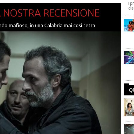
I p
dis
A NOSTRA RECENSIONE
o mafioso, in una Calabria mai così tetra
Disney
Univers
Q