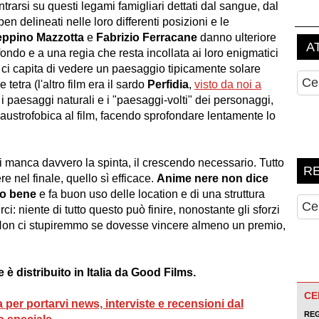
ntrarsi su questi legami famigliari dettati dal sangue, dal
 ben delineati nelle loro differenti posizioni e le
ppino Mazzotta
e
Fabrizio Ferracane
danno ulteriore
ondo e a una regia che resta incollata ai loro enigmatici
e ci capita di vedere un paesaggio tipicamente solare
tetra (l'altro film era il sardo
Perfidia
,
visto da noi a
, i paesaggi naturali e i "paesaggi-volti" dei personaggi,
austrofobica al film, facendo sprofondare lentamente lo
ui manca davvero la spinta, il crescendo necessario. Tutto
 nel finale, quello sì efficace.
Anime nere non dice
to bene
e fa buon uso delle location e di una struttura
ci: niente di tutto questo può finire, nonostante gli sforzi
 Non ci stupiremmo se dovesse vincere almeno un premio,
 è distribuito in Italia da Good Films.
 per portarvi news, interviste e recensioni dal