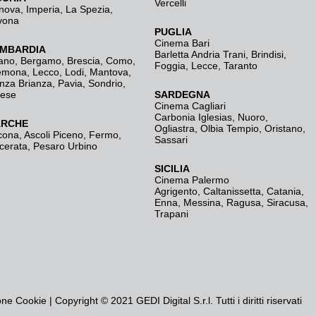
Vercelli
nova
,
Imperia
,
La Spezia
,
vona
PUGLIA
Cinema Bari
MBARDIA
Barletta Andria Trani
,
Brindisi
,
ano
,
Bergamo
,
Brescia, Como
,
Foggia
,
Lecce
,
Taranto
emona
,
Lecco
,
Lodi
,
Mantova
,
nza Brianza
,
Pavia
,
Sondrio
,
rese
SARDEGNA
Cinema Cagliari
Carbonia Iglesias
,
Nuoro
,
RCHE
Ogliastra
,
Olbia Tempio
,
Oristano
,
cona
,
Ascoli Piceno
,
Fermo
,
Sassari
cerata
,
Pesaro Urbino
SICILIA
Cinema Palermo
Agrigento
,
Caltanissetta
,
Catania
,
Enna
,
Messina
,
Ragusa
,
Siracusa
,
Trapani
one Cookie
| Copyright © 2021 GEDI Digital S.r.l. Tutti i diritti riservati