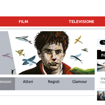
FILM
TELEVISIONE
I
WB
Wa
ensioni
Attori
Registi
Glamour
l'i