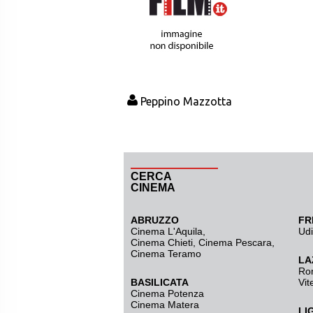
Peppino Mazzotta
CERCA
CINEMA
ABRUZZO
FR
Cinema L'Aquila
,
Ud
Cinema Chieti, Cinema Pescara,
Cinema Teramo
LA
Ro
BASILICATA
Vit
Cinema Potenza
Cinema Matera
LI