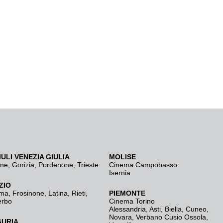
IULI VENEZIA GIULIA
MOLISE
ine
,
Gorizia
,
Pordenone
,
Trieste
Cinema Campobasso
Isernia
ZIO
ma
,
Frosinone
,
Latina
,
Rieti
,
PIEMONTE
erbo
Cinema Torino
Alessandria
,
Asti
,
Biella
,
Cuneo
,
Novara
,
Verbano Cusio Ossola
,
GURIA