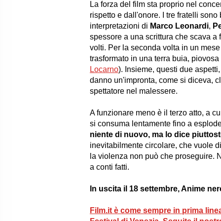
La forza del film sta proprio nel conce
rispetto e dall'onore. I tre fratelli sono
interpretazioni di
Marco Leonardi
,
Pe
spessore a una scrittura che scava a f
volti. Per la seconda volta in un mes
trasformato in una terra buia, piovosa e 
Locarno
). Insieme, questi due aspetti
danno un'impronta, come si diceva, cl
spettatore nel malessere.
A funzionare meno è il terzo atto, a c
si consuma lentamente fino a esplodere
niente di nuovo, ma lo dice piuttos
inevitabilmente circolare, che vuole dir
la violenza non può che proseguire.
a conti fatti.
In uscita il 18 settembre, Anime nere
Film.it è come sempre in prima linea