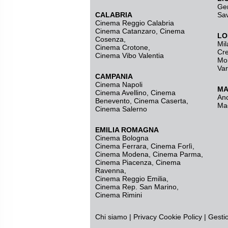
Ge
CALABRIA
Sa
Cinema Reggio Calabria
Cinema Catanzaro
,
Cinema
LO
Cosenza
,
Mil
Cinema Crotone
,
Cr
Cinema Vibo Valentia
Mo
Va
CAMPANIA
Cinema Napoli
MA
Cinema Avellino
,
Cinema
An
Benevento
,
Cinema Caserta
,
Ma
Cinema Salerno
EMILIA ROMAGNA
Cinema Bologna
Cinema Ferrara
,
Cinema Forlì
,
Cinema Modena
,
Cinema Parma
,
Cinema Piacenza
,
Cinema
Ravenna
,
Cinema Reggio Emilia
,
Cinema Rep. San Marino
,
Cinema Rimini
Chi siamo
|
Privacy
Cookie Policy
|
Gesti