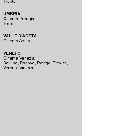
Trento
UMBRIA
Cinema Perugia
Terni
VALLE D'AOSTA
Cinema Aosta
VENETO
Cinema Venezia
Belluno
,
Padova
,
Rovigo
,
Treviso
,
Verona
,
Vicenza