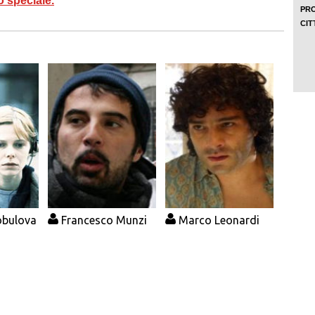
o speciale.
obulova
Francesco Munzi
Marco Leonardi