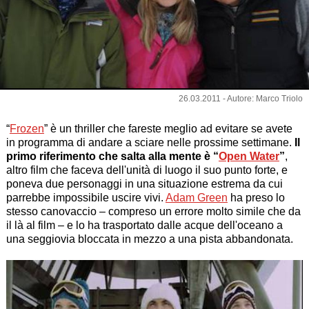
26.03.2011 - Autore: Marco Triolo
“
Frozen
” è un thriller che fareste meglio ad evitare se avete
in programma di andare a sciare nelle prossime settimane.
Il
primo riferimento che salta alla mente è “
Open Water
”
,
altro film che faceva dell'unità di luogo il suo punto forte, e
poneva due personaggi in una situazione estrema da cui
parrebbe impossibile uscire vivi.
Adam Green
ha preso lo
stesso canovaccio – compreso un errore molto simile che da
il là al film – e lo ha trasportato dalle acque dell'oceano a
una seggiovia bloccata in mezzo a una pista abbandonata.