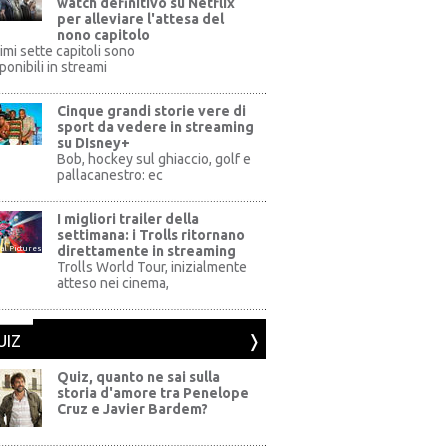
watch definitivo su Netflix
per alleviare l'attesa del
nono capitolo
rimi sette capitoli sono
ponibili in streami
Cinque grandi storie vere di
sport da vedere in streaming
su DIsney+
+
Bob, hockey sul ghiaccio, golf e
pallacanestro: ec
I migliori trailer della
settimana: i Trolls ritornano
direttamente in streaming
al Pictures
Trolls World Tour, inizialmente
atteso nei cinema,
UIZ
Quiz, quanto ne sai sulla
storia d'amore tra Penelope
Cruz e Javier Bardem?