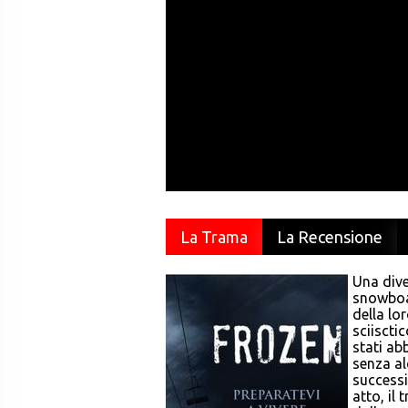
La Trama
La Recensione
Una dive
snowboa
della lo
sciiscti
stati ab
senza al
successi
atto, il