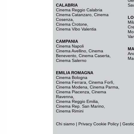
Ge
CALABRIA
Sa
Cinema Reggio Calabria
Cinema Catanzaro
,
Cinema
LO
Cosenza
,
Mil
Cinema Crotone
,
Cr
Cinema Vibo Valentia
Mo
Va
CAMPANIA
Cinema Napoli
MA
Cinema Avellino
,
Cinema
An
Benevento
,
Cinema Caserta
,
Ma
Cinema Salerno
EMILIA ROMAGNA
Cinema Bologna
Cinema Ferrara
,
Cinema Forlì
,
Cinema Modena
,
Cinema Parma
,
Cinema Piacenza
,
Cinema
Ravenna
,
Cinema Reggio Emilia
,
Cinema Rep. San Marino
,
Cinema Rimini
Chi siamo
|
Privacy
Cookie Policy
|
Gesti