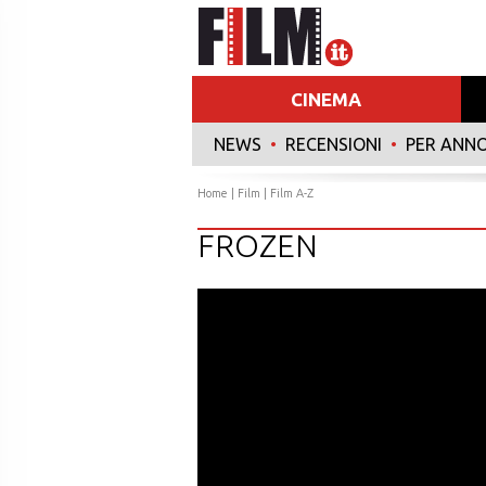
CINEMA
NEWS
•
RECENSIONI
•
PER ANN
Home
|
Film
|
Film A-Z
FROZEN