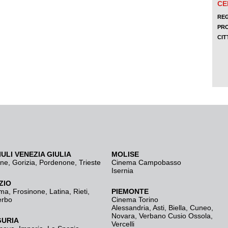
IULI VENEZIA GIULIA
MOLISE
ine
,
Gorizia
,
Pordenone
,
Trieste
Cinema Campobasso
Isernia
ZIO
ma
,
Frosinone
,
Latina
,
Rieti
,
PIEMONTE
erbo
Cinema Torino
Alessandria
,
Asti
,
Biella
,
Cuneo
,
Novara
,
Verbano Cusio Ossola
,
GURIA
Vercelli