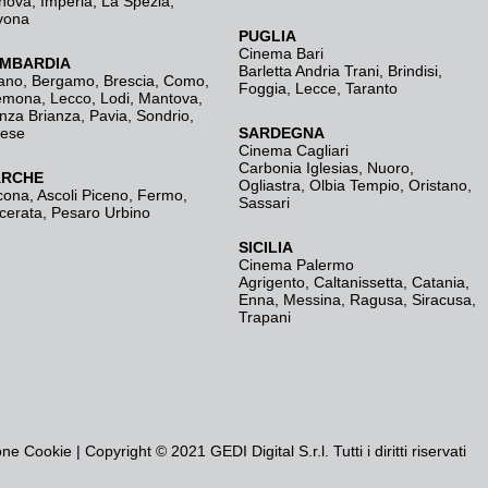
nova
,
Imperia
,
La Spezia
,
vona
PUGLIA
Cinema Bari
MBARDIA
Barletta Andria Trani
,
Brindisi
,
ano
,
Bergamo
,
Brescia, Como
,
Foggia
,
Lecce
,
Taranto
emona
,
Lecco
,
Lodi
,
Mantova
,
nza Brianza
,
Pavia
,
Sondrio
,
rese
SARDEGNA
Cinema Cagliari
Carbonia Iglesias
,
Nuoro
,
RCHE
Ogliastra
,
Olbia Tempio
,
Oristano
,
cona
,
Ascoli Piceno
,
Fermo
,
Sassari
cerata
,
Pesaro Urbino
SICILIA
Cinema Palermo
Agrigento
,
Caltanissetta
,
Catania
,
Enna
,
Messina
,
Ragusa
,
Siracusa
,
Trapani
one Cookie
| Copyright © 2021 GEDI Digital S.r.l. Tutti i diritti riservati