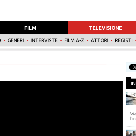
FILM
TELEVISIONE
O
•
GENERI
•
INTERVISTE
•
FILM A-Z
•
ATTORI
•
REGISTI
I
WB
Wa
l'i