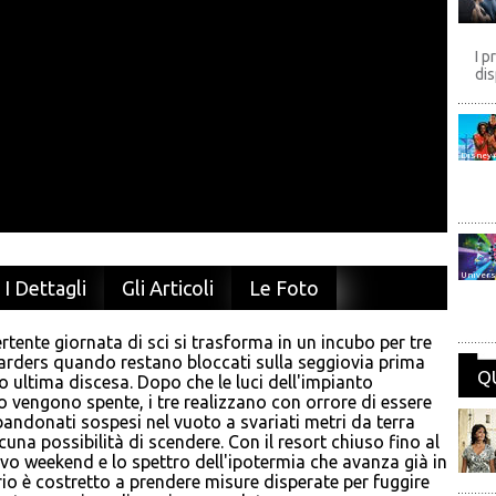
I p
dis
Disney
Univers
I Dettagli
Gli Articoli
Le Foto
rtente giornata di sci si trasforma in un incubo per tre
rders quando restano bloccati sulla seggiovia prima
Q
ro ultima discesa. Dopo che le luci dell'impianto
co vengono spente, i tre realizzano con orrore di essere
bandonati sospesi nel vuoto a svariati metri da terra
cuna possibilità di scendere. Con il resort chiuso fino al
vo weekend e lo spettro dell'ipotermia che avanza già in
 trio è costretto a prendere misure disperate per fuggire