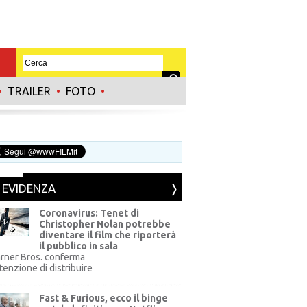
•
TRAILER
•
FOTO
•
N EVIDENZA
Coronavirus: Tenet di
Christopher Nolan potrebbe
diventare il film che riporterà
il pubblico in sala
rner Bros. conferma
ntenzione di distribuire
Fast & Furious, ecco il binge