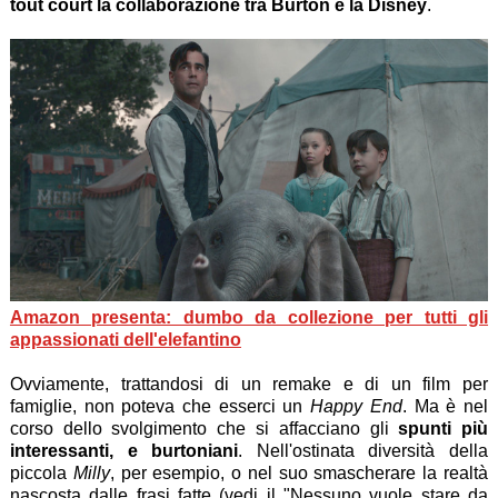
tout court la collaborazione tra Burton e la Disney
.
Amazon presenta: dumbo da collezione per tutti gli
appassionati dell'elefantino
Ovviamente, trattandosi di un remake e di un film per
famiglie, non poteva che esserci un
Happy End
. Ma è nel
corso dello svolgimento che si affacciano gli
spunti più
interessanti, e burtoniani
. Nell'ostinata diversità della
piccola
Milly
, per esempio, o nel suo smascherare la realtà
nascosta dalle frasi fatte (vedi il "Nessuno vuole stare da