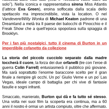
solo"). Nella iconica e rappresentativa
sirena
Miss Atlantis
(l'attrice
Eva Green
), eroina soffocata dalla scala dello
spettacolo ma imprescindibile, vista la location. O nel
Vandevere/Willy Wonka
di
Michael Keaton
padrone di una
Dreamland a metà tra Il paese dei balocchi di Pinocchio e il
Freak Show che a quell'epoca spopolava sulla spiaggia di
Brooklyn.
Per i fan più nostalgici, tutto il cinema di Burton in un
imperdibile cofanetto da collezione
La storia del piccolo cucciolo separato dalla madre
toccherà il cuore
, la forza dei due
orfanelli
(tre con l'eroe di
guerra
Colin Farrell
) entusiasmerà il pubblico più giovane.
Ma sarà soprattutto l'enorme baraccone scelto per il
gran
finale a riempire gli occhi. Un po' Giulio Verne e un po' Las
Vegas, ideale campo di battaglia per chi vive di fantasie
fasulle e sogni infranti.
Smaccato, manierato,
Burton qui dà e fa tutto sé stesso
.
Una volta nei suoi film la scoperta era continua, ma a 60
anni il nostro è ormai un artista compiuto, oltre che affermato.