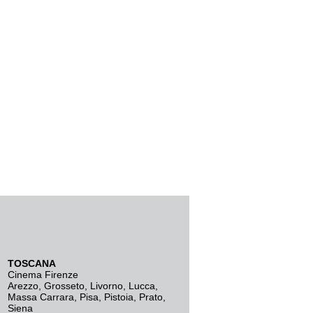
TOSCANA
Cinema Firenze
Arezzo
,
Grosseto
,
Livorno
,
Lucca
,
Massa Carrara
,
Pisa
,
Pistoia
,
Prato
,
Siena