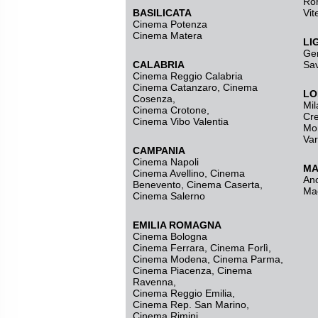
Ro
BASILICATA
Vit
Cinema Potenza
Cinema Matera
LI
Ge
CALABRIA
Sa
Cinema Reggio Calabria
Cinema Catanzaro
,
Cinema
LO
Cosenza
,
Mil
Cinema Crotone
,
Cr
Cinema Vibo Valentia
Mo
Va
CAMPANIA
Cinema Napoli
MA
Cinema Avellino
,
Cinema
An
Benevento
,
Cinema Caserta
,
Ma
Cinema Salerno
EMILIA ROMAGNA
Cinema Bologna
Cinema Ferrara
,
Cinema Forlì
,
Cinema Modena
,
Cinema Parma
,
Cinema Piacenza
,
Cinema
Ravenna
,
Cinema Reggio Emilia
,
Cinema Rep. San Marino
,
Cinema Rimini