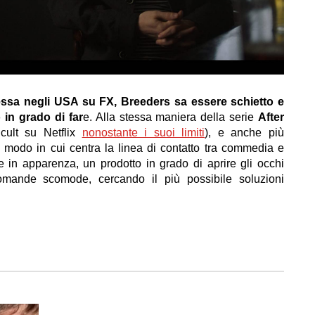
essa negli USA su FX, Breeders sa essere schietto e
 in grado di far
e. Alla stessa maniera della serie
After
cult su Netflix
nonostante i suoi limiti
), e anche più
il modo in cui centra la linea di contatto tra commedia e
in apparenza, un prodotto in grado di aprire gli occhi
omande scomode, cercando il più possibile soluzioni