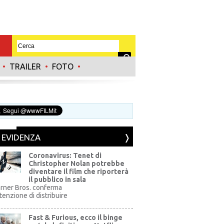
•
TRAILER
•
FOTO
•
N EVIDENZA
Coronavirus: Tenet di
Christopher Nolan potrebbe
diventare il film che riporterà
il pubblico in sala
rner Bros. conferma
ntenzione di distribuire
Fast & Furious, ecco il binge