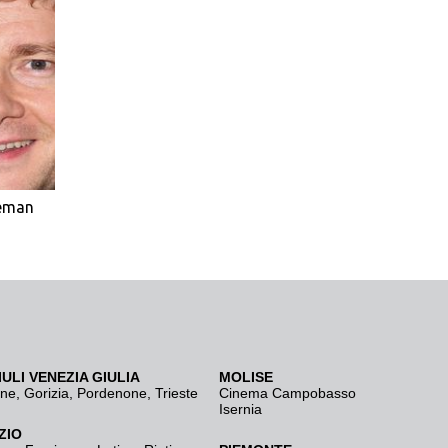
eeman
IULI VENEZIA GIULIA
MOLISE
ine
,
Gorizia
,
Pordenone
,
Trieste
Cinema Campobasso
Isernia
ZIO