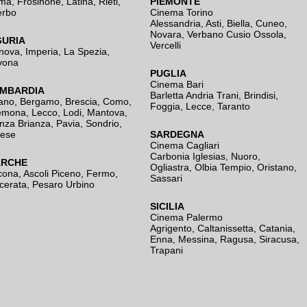
ma
,
Frosinone
,
Latina
,
Rieti
,
PIEMONTE
erbo
Cinema Torino
Alessandria
,
Asti
,
Biella
,
Cuneo
,
Novara
,
Verbano Cusio Ossola
,
GURIA
Vercelli
nova
,
Imperia
,
La Spezia
,
vona
PUGLIA
Cinema Bari
MBARDIA
Barletta Andria Trani
,
Brindisi
,
ano
,
Bergamo
,
Brescia, Como
,
Foggia
,
Lecce
,
Taranto
emona
,
Lecco
,
Lodi
,
Mantova
,
nza Brianza
,
Pavia
,
Sondrio
,
rese
SARDEGNA
Cinema Cagliari
Carbonia Iglesias
,
Nuoro
,
RCHE
Ogliastra
,
Olbia Tempio
,
Oristano
,
cona
,
Ascoli Piceno
,
Fermo
,
Sassari
cerata
,
Pesaro Urbino
SICILIA
Cinema Palermo
Agrigento
,
Caltanissetta
,
Catania
,
Enna
,
Messina
,
Ragusa
,
Siracusa
,
Trapani