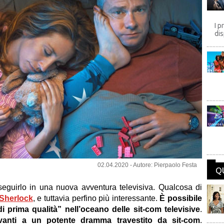
I p
dis
Disney
Univers
02.04.2020 - Autore: Pierpaolo Festa
Q
 seguirlo in una nuova avventura televisiva. Qualcosa di
Sherlock
, e tuttavia perfino più interessante.
È possibile
 prima qualità” nell’oceano delle sit-com televisive
.
vanti a un potente dramma travestito da sit-com
.