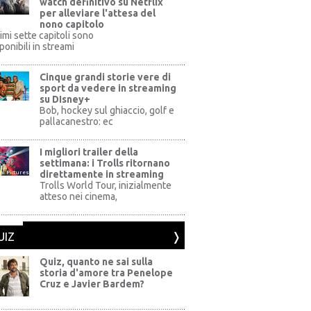
watch definitivo su Netflix
per alleviare l'attesa del
nono capitolo
rimi sette capitoli sono
ponibili in streami
Cinque grandi storie vere di
sport da vedere in streaming
su DIsney+
+
Bob, hockey sul ghiaccio, golf e
pallacanestro: ec
I migliori trailer della
settimana: i Trolls ritornano
direttamente in streaming
al Pictures
Trolls World Tour, inizialmente
atteso nei cinema,
UIZ
Quiz, quanto ne sai sulla
storia d'amore tra Penelope
Cruz e Javier Bardem?