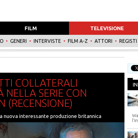
FILM
TELEVISIONE
NO
•
GENERI
•
INTERVISTE
•
FILM A-Z
•
ATTORI
•
REGISTI
TTI COLLATERALI
I
À NELLA SERIE CON
 (RECENSIONE)
WB
una nuova interessante produzione britannica
Wa
l'i