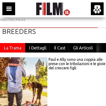
Home
|
Film
|
Film A-Z
BREEDERS
La Trama
I Dettagli
Il Cast
Gli Articoli
Paul e Ally sono una coppia alle
prese con le tribolazioni e le gioie
del crescere figli.