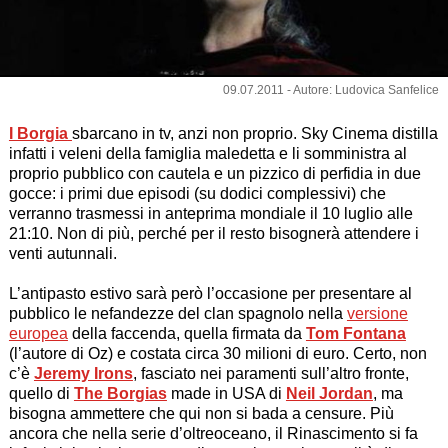
09.07.2011 - Autore: Ludovica Sanfelice
I Borgia
sbarcano in tv, anzi non proprio. Sky Cinema distilla
infatti i veleni della famiglia maledetta e li somministra al
proprio pubblico con cautela e un pizzico di perfidia in due
gocce: i primi due episodi (su dodici complessivi) che
verranno trasmessi in anteprima mondiale il 10 luglio alle
21:10. Non di più, perché per il resto bisognerà attendere i
venti autunnali.
L’antipasto estivo sarà però l’occasione per presentare al
pubblico le nefandezze del clan spagnolo nella
versione
europea
della faccenda, quella firmata da
Tom Fontana
(l’autore di Oz) e costata circa 30 milioni di euro. Certo, non
c’è
Jeremy Irons
, fasciato nei paramenti sull’altro fronte,
quello di
The Borgias
made in USA
di
Neil Jordan
, ma
bisogna ammettere che qui non si bada a censure. Più
ancora che nella serie d’oltreoceano, il Rinascimento si fa