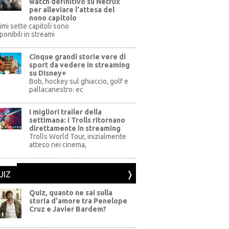
watch definitivo su Netflix
per alleviare l'attesa del
nono capitolo
rimi sette capitoli sono
ponibili in streami
Cinque grandi storie vere di
sport da vedere in streaming
su DIsney+
+
Bob, hockey sul ghiaccio, golf e
pallacanestro: ec
I migliori trailer della
settimana: i Trolls ritornano
direttamente in streaming
al Pictures
Trolls World Tour, inizialmente
atteso nei cinema,
UIZ
Quiz, quanto ne sai sulla
storia d'amore tra Penelope
Cruz e Javier Bardem?