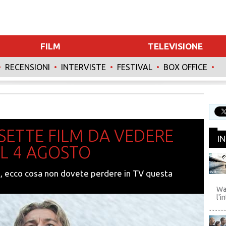
FILM
TELEVISIONE
•
RECENSIONI
•
INTERVISTE
•
FESTIVAL
•
BOX OFFICE
•
INTERVISTE
SPECIALI
I SETTE FILM DA VEDERE
I
AL 4 AGOSTO
, ecco cosa non dovete perdere in TV questa
WB
Wa
l'i