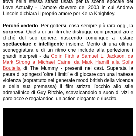
trova nella stessa strada usata per la scena epocale del
Love Actually - L'amore davvero del 2003 in cui Andrew
Lincoln dichiara il proprio amore per Keira Knightley.
Perché vederlo.
Per godersi, cosa sempre più rara oggi, la
sorpresa
. Quella di un film che distrugge ogni pregiudizio e
cliché del suo genere, riuscendo comunque a restare
spettacolare e intelligente
insieme. Merito di una ottima
sceneggiatura e di un ritmo che include alla perfezione i
grandi interpreti - da
Colin Firth a Samuel L. Jackson, da
Mark Strong a Michael Caine, da Mark Hamill alla Sofia
Boutella
di The Mummy - presenti nel cast. Superata la
paura di spingersi 'oltre i limiti' e di giocare con una inattesa
violenza (soprattutto nel generale mood british della vicenda
e della sua premessa) il film strizza l'occhio allo stile
adrenalinico di Guy Ritchie, scavalcandolo a suon di vizi e
parolacce e regalandoci un action elegante e riuscito.