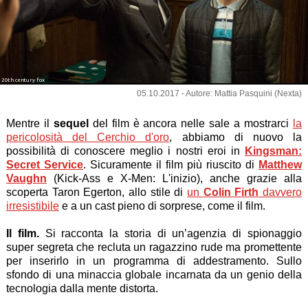
20th century fox
05.10.2017 - Autore: Mattia Pasquini (Nexta)
Mentre il
sequel
del film è ancora nelle sale a mostrarci
la
pericolosità del Cerchio d'oro
, abbiamo di nuovo la
possibilità di conoscere meglio i nostri eroi in
Kingsman:
Secret Service
. Sicuramente il film più riuscito di
Matthew
Vaughn
(Kick-Ass e X-Men: L'inizio), anche grazie alla
scoperta Taron Egerton, allo stile di
un
Colin Firth
davvero
irresistibile
e a un cast pieno di sorprese, come il film.
Il film.
Si racconta la storia di un’agenzia di spionaggio
super segreta che recluta un ragazzino rude ma promettente
per inserirlo in un programma di addestramento. Sullo
sfondo di una minaccia globale incarnata da un genio della
tecnologia dalla mente distorta.