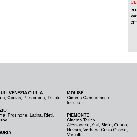
IULI VENEZIA GIULIA
MOLISE
ine
,
Gorizia
,
Pordenone
,
Trieste
Cinema Campobasso
Isernia
ZIO
ma
,
Frosinone
,
Latina
,
Rieti
,
PIEMONTE
erbo
Cinema Torino
Alessandria
,
Asti
,
Biella
,
Cuneo
,
Novara
,
Verbano Cusio Ossola
,
GURIA
Vercelli