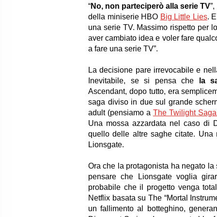
“
No, non parteciperò alla serie TV
”,
della miniserie HBO
Big Little Lies
. 
una serie TV. Massimo rispetto per lo 
aver cambiato idea e voler fare qual
a fare una serie TV”.
La decisione pare irrevocabile e nel
Inevitabile, se si pensa che
la s
Ascendant, dopo tutto, era sempliceme
saga diviso in due sul grande scher
adult (pensiamo a
The Twilight Sag
Una mossa azzardata nel caso di Di
quello delle altre saghe citate. Una
Lionsgate.
Ora che la protagonista ha negato la 
pensare che Lionsgate voglia gira
probabile che il progetto venga tot
Netflix basata su The “Mortal Instrum
un fallimento al botteghino, gener