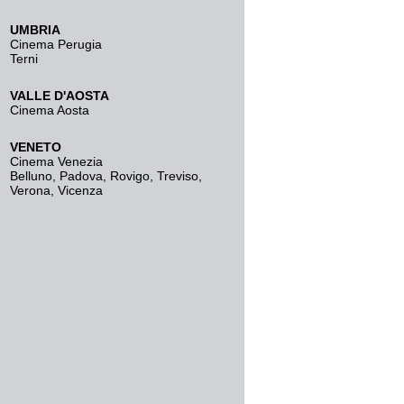
UMBRIA
Cinema Perugia
Terni
VALLE D'AOSTA
Cinema Aosta
VENETO
Cinema Venezia
Belluno
,
Padova
,
Rovigo
,
Treviso
,
Verona
,
Vicenza