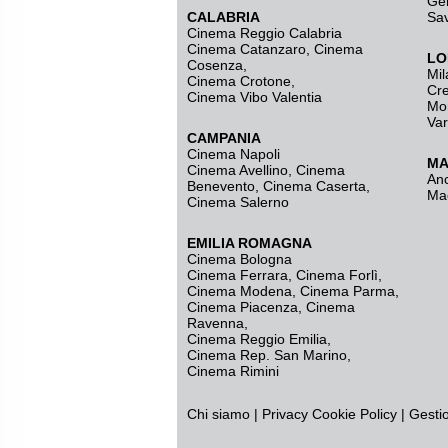
Ge
CALABRIA
Sa
Cinema Reggio Calabria
Cinema Catanzaro
,
Cinema
LO
Cosenza
,
Mil
Cinema Crotone
,
Cr
Cinema Vibo Valentia
Mo
Va
CAMPANIA
Cinema Napoli
MA
Cinema Avellino
,
Cinema
An
Benevento
,
Cinema Caserta
,
Ma
Cinema Salerno
EMILIA ROMAGNA
Cinema Bologna
Cinema Ferrara
,
Cinema Forlì
,
Cinema Modena
,
Cinema Parma
,
Cinema Piacenza
,
Cinema
Ravenna
,
Cinema Reggio Emilia
,
Cinema Rep. San Marino
,
Cinema Rimini
Chi siamo
|
Privacy
Cookie Policy
|
Gesti