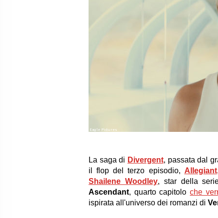
Eagle Pictures
La saga di
Divergent
, passata dal g
il flop del terzo episodio,
Allegiant
Shailene Woodley
, star della ser
Ascendant
, quarto capitolo
che ver
ispirata all'universo dei romanzi di
Ve