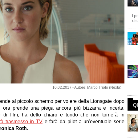
I p
dis
Disney
Univers
10.02.2017 - Autore: Marco Triolo (Nexta)
rande al piccolo schermo per volere della Lionsgate dopo
Q
, ora prende una piega ancora più bizzarra e incerta.
ie di film, ha detto chiaro e tondo che non tornerà in
rà trasmesso in TV
e farà da pilot a un'eventuale serie
ronica Roth
.