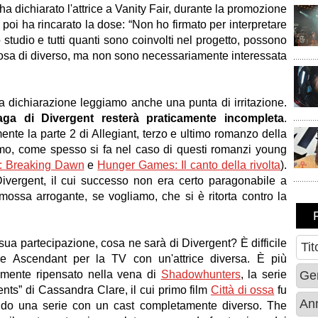
 ha dichiarato l'attrice a Vanity Fair, durante la promozione
E poi ha rincarato la dose: “Non ho firmato per interpretare
studio e tutti quanti sono coinvolti nel progetto, possono
cosa di diverso, ma non sono necessariamente interessata
la dichiarazione leggiamo anche una punta di irritazione.
aga di Divergent resterà praticamente incompleta
.
nte la parte 2 di Allegiant, terzo e ultimo romanzo della
mo, come spesso si fa nel caso di questi romanzi young
a: Breaking Dawn
e
Hunger Games: Il canto della rivolta
).
vergent, il cui successo non era certo paragonabile a
 mossa arrogante, se vogliamo, che si è ritorta contro la
sua partecipazione, cosa ne sarà di Divergent? È difficile
re Ascendant per la TV con un'attrice diversa. È più
almente ripensato nella vena di
Shadowhunters
, la serie
ents” di Cassandra Clare, il cui primo film
Città di ossa
fu
ando una serie con un cast completamente diverso. The