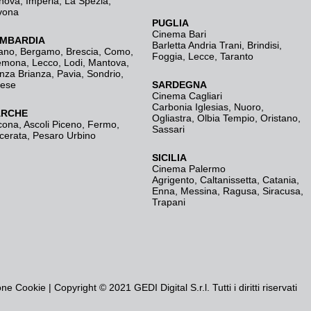
nova
,
Imperia
,
La Spezia
,
vona
PUGLIA
Cinema Bari
MBARDIA
Barletta Andria Trani
,
Brindisi
,
ano
,
Bergamo
,
Brescia, Como
,
Foggia
,
Lecce
,
Taranto
emona
,
Lecco
,
Lodi
,
Mantova
,
nza Brianza
,
Pavia
,
Sondrio
,
rese
SARDEGNA
Cinema Cagliari
Carbonia Iglesias
,
Nuoro
,
RCHE
Ogliastra
,
Olbia Tempio
,
Oristano
,
cona
,
Ascoli Piceno
,
Fermo
,
Sassari
cerata
,
Pesaro Urbino
SICILIA
Cinema Palermo
Agrigento
,
Caltanissetta
,
Catania
,
Enna
,
Messina
,
Ragusa
,
Siracusa
,
Trapani
one Cookie
| Copyright © 2021 GEDI Digital S.r.l. Tutti i diritti riservati