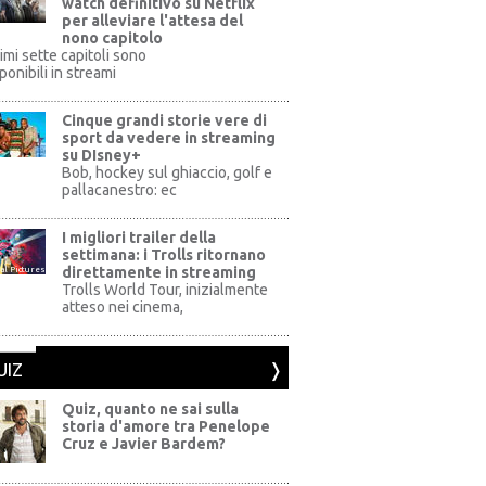
watch definitivo su Netflix
per alleviare l'attesa del
nono capitolo
rimi sette capitoli sono
ponibili in streami
Cinque grandi storie vere di
sport da vedere in streaming
su DIsney+
+
Bob, hockey sul ghiaccio, golf e
pallacanestro: ec
I migliori trailer della
settimana: i Trolls ritornano
direttamente in streaming
al Pictures
Trolls World Tour, inizialmente
atteso nei cinema,
UIZ
Quiz, quanto ne sai sulla
storia d'amore tra Penelope
Cruz e Javier Bardem?