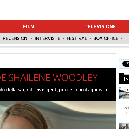
FILM
TELEVISIONE
•
RECENSIONI
•
INTERVISTE
•
FESTIVAL
•
BOX OFFICE
•
INTERVISTE
SPECIALI
DE SHAILENE WOODLEY
I
lo della saga di Divergent, perde la protagonista.
WB
Wa
l'i