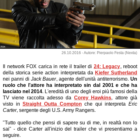
FOX
26.10.2016 - Autore: Pierpaolo Festa (Nexta)
Il network FOX carica in rete il trailer di
24: Legacy
, reboot
della storica serie action interpretata da
Kiefer Sutherland
nei panni di
Jack Bauer
, agente dell'unità antiterrorismo.
Un
ruolo che l'attore ha interpretato sin dal 2001 e che ha
lasciato nel 2014
. L'eredità di uno degli eroi più famosi della
TV viene raccolta adesso da
Corey Hawkins
, attore già
visto in
Straight Outta Compton
che qui interpreta
Eric
Carter
, sergente degli U.S. Army Rangers.
"Tutto quello che pensi di sapere su di me, in realtà non lo
sai" - dice Carter all'inizio del trailer che vi presentiamo a
seguire.