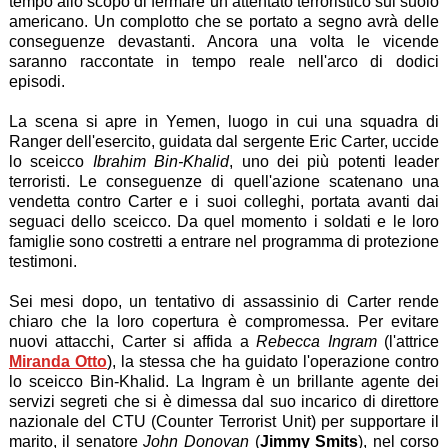
tempo allo scopo di fermare un attentato terroristico sul suolo
americano. Un complotto che se portato a segno avrà delle
conseguenze devastanti. Ancora una volta le vicende
saranno raccontate in tempo reale nell'arco di dodici
episodi.
La scena si apre in Yemen, luogo in cui una squadra di
Ranger dell'esercito, guidata dal sergente Eric Carter, uccide
lo sceicco
Ibrahim Bin-Khalid
, uno dei più potenti leader
terroristi. Le conseguenze di quell'azione scatenano una
vendetta contro Carter e i suoi colleghi, portata avanti dai
seguaci dello sceicco. Da quel momento i soldati e le loro
famiglie sono costretti a entrare nel programma di protezione
testimoni.
Sei mesi dopo, un tentativo di assassinio di Carter rende
chiaro che la loro copertura è compromessa. Per evitare
nuovi attacchi, Carter si affida a
Rebecca Ingram
(l'attrice
Miranda Otto
), la stessa che ha guidato l'operazione contro
lo sceicco Bin-Khalid. La Ingram è un brillante agente dei
servizi segreti che si è dimessa dal suo incarico di direttore
nazionale del CTU (Counter Terrorist Unit) per supportare il
marito, il senatore
John Donovan
(
Jimmy Smits
), nel corso