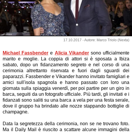
LaPresse
17.10.2017 - Autore: Marco Triolo (Nexta)
Michael Fassbender
e
Alicia Vikander
sono ufficialmente
marito e moglie. La coppia di attori si è sposata a Ibiza
sabato, dopo un fidanzamento segreto e nel corso di una
cerimonia altrettanto riservata e fuori dagli sguardi dei
paparazzi. Fassbender e Vikander hanno invitato famigliari e
amici sull'isola spagnola e hanno passato con loro una
giornata sulla spiaggia venerdì, per poi partire per un giro in
barca, seguiti da un fotografo ufficiale. Più tardi, gli invitati e i
fidanzati sono saliti su una barca a vela per una festa serale,
dove il gruppo ha brindato alle nozze stappando bottiglie di
champagne.
Data la segretezza della cerimonia, non se ne trovano foto.
Ma il Daily Mail è riuscito a scattare alcune immagini della