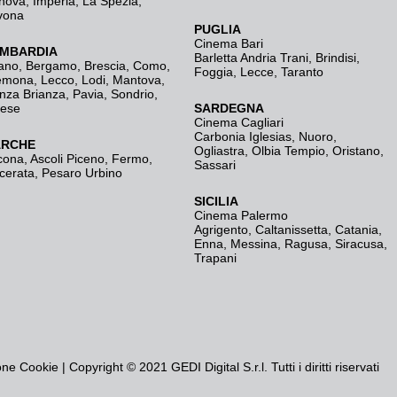
nova
,
Imperia
,
La Spezia
,
vona
PUGLIA
Cinema Bari
MBARDIA
Barletta Andria Trani
,
Brindisi
,
ano
,
Bergamo
,
Brescia, Como
,
Foggia
,
Lecce
,
Taranto
emona
,
Lecco
,
Lodi
,
Mantova
,
nza Brianza
,
Pavia
,
Sondrio
,
rese
SARDEGNA
Cinema Cagliari
Carbonia Iglesias
,
Nuoro
,
RCHE
Ogliastra
,
Olbia Tempio
,
Oristano
,
cona
,
Ascoli Piceno
,
Fermo
,
Sassari
cerata
,
Pesaro Urbino
SICILIA
Cinema Palermo
Agrigento
,
Caltanissetta
,
Catania
,
Enna
,
Messina
,
Ragusa
,
Siracusa
,
Trapani
one Cookie
| Copyright © 2021 GEDI Digital S.r.l. Tutti i diritti riservati