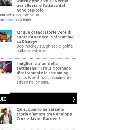
watch definitivo su Netflix
per alleviare l'attesa del
nono capitolo
rimi sette capitoli sono
ponibili in streami
Cinque grandi storie vere di
sport da vedere in streaming
su DIsney+
+
Bob, hockey sul ghiaccio, golf e
pallacanestro: ec
I migliori trailer della
settimana: i Trolls ritornano
direttamente in streaming
al Pictures
Trolls World Tour, inizialmente
atteso nei cinema,
UIZ
Quiz, quanto ne sai sulla
storia d'amore tra Penelope
Cruz e Javier Bardem?