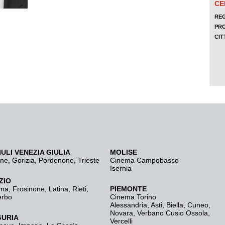
IULI VENEZIA GIULIA
MOLISE
ine
,
Gorizia
,
Pordenone
,
Trieste
Cinema Campobasso
Isernia
ZIO
ma
,
Frosinone
,
Latina
,
Rieti
,
PIEMONTE
erbo
Cinema Torino
Alessandria
,
Asti
,
Biella
,
Cuneo
,
Novara
,
Verbano Cusio Ossola
,
GURIA
Vercelli