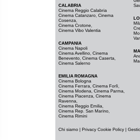
Ge
CALABRIA
Sa
Cinema Reggio Calabria
Cinema Catanzaro
,
Cinema
LO
Cosenza
,
Mil
Cinema Crotone
,
Cr
Cinema Vibo Valentia
Mo
Va
CAMPANIA
Cinema Napoli
MA
Cinema Avellino
,
Cinema
An
Benevento
,
Cinema Caserta
,
Ma
Cinema Salerno
EMILIA ROMAGNA
Cinema Bologna
Cinema Ferrara
,
Cinema Forlì
,
Cinema Modena
,
Cinema Parma
,
Cinema Piacenza
,
Cinema
Ravenna
,
Cinema Reggio Emilia
,
Cinema Rep. San Marino
,
Cinema Rimini
Chi siamo
|
Privacy
Cookie Policy
|
Gesti