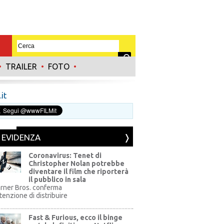
•
TRAILER
•
FOTO
•
it
N EVIDENZA
Coronavirus: Tenet di
Christopher Nolan potrebbe
diventare il film che riporterà
il pubblico in sala
rner Bros. conferma
ntenzione di distribuire
Fast & Furious, ecco il binge