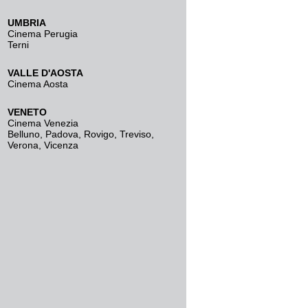
UMBRIA
Cinema Perugia
Terni
VALLE D'AOSTA
Cinema Aosta
VENETO
Cinema Venezia
Belluno
,
Padova
,
Rovigo
,
Treviso
,
Verona
,
Vicenza