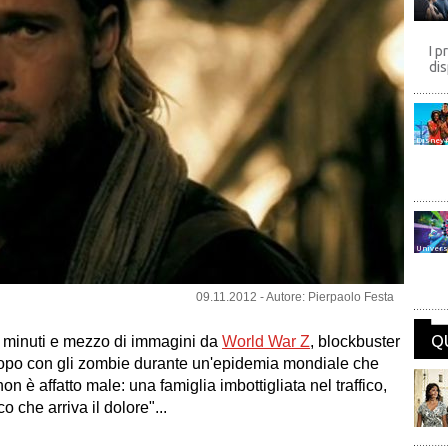
I p
dis
Disney
Univers
09.11.2012 - Autore: Pierpaolo Festa
Q
e minuti e mezzo di immagini da
World War Z
, blockbuster
al topo con gli zombie durante un'epidemia mondiale che
non è affatto male: una famiglia imbottigliata nel traffico,
o che arriva il dolore"...