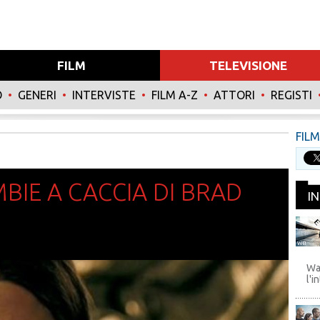
FILM
TELEVISIONE
O
•
GENERI
•
INTERVISTE
•
FILM A-Z
•
ATTORI
•
REGISTI
FILM.
MBIE A CACCIA DI BRAD
I
WB
Wa
l'i