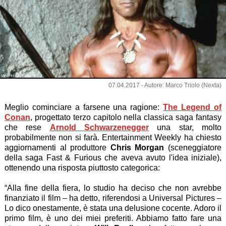
Universal Pictures
07.04.2017 - Autore: Marco Triolo (Nexta)
Meglio cominciare a farsene una ragione:
The Legend of
Conan
, progettato terzo capitolo nella classica saga fantasy
che rese
Arnold Schwarzenegger
una star, molto
probabilmente non si farà. Entertainment Weekly ha chiesto
aggiornamenti al produttore
Chris Morgan
(sceneggiatore
della saga Fast & Furious che aveva avuto l'idea iniziale),
ottenendo una risposta piuttosto categorica:
“Alla fine della fiera, lo studio ha deciso che non avrebbe
finanziato il film – ha detto, riferendosi a Universal Pictures –
Lo dico onestamente, è stata una delusione cocente. Adoro il
primo film, è uno dei miei preferiti. Abbiamo fatto fare una