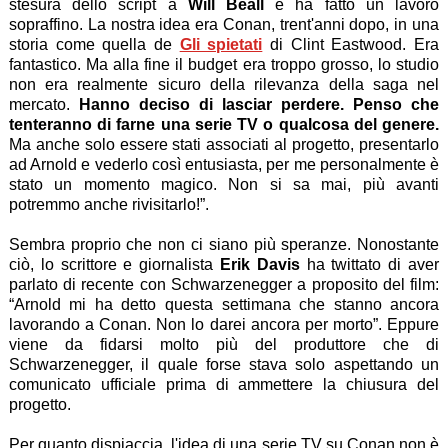
stesura dello script a
Will Beall
e ha fatto un lavoro
sopraffino. La nostra idea era Conan, trent'anni dopo, in una
storia come quella de
Gli spietati
di Clint Eastwood. Era
fantastico. Ma alla fine il budget era troppo grosso, lo studio
non era realmente sicuro della rilevanza della saga nel
mercato.
Hanno deciso di lasciar perdere. Penso che
tenteranno di farne una serie TV o qualcosa del genere.
Ma anche solo essere stati associati al progetto, presentarlo
ad Arnold e vederlo così entusiasta, per me personalmente è
stato un momento magico. Non si sa mai, più avanti
potremmo anche rivisitarlo!”.
Sembra proprio che non ci siano più speranze. Nonostante
ciò, lo scrittore e giornalista
Erik Davis
ha twittato di aver
parlato di recente con Schwarzenegger a proposito del film:
“Arnold mi ha detto questa settimana che stanno ancora
lavorando a Conan. Non lo darei ancora per morto”. Eppure
viene da fidarsi molto più del produttore che di
Schwarzenegger, il quale forse stava solo aspettando un
comunicato ufficiale prima di ammettere la chiusura del
progetto.
Per quanto dispiaccia, l'idea di una serie TV su Conan non è