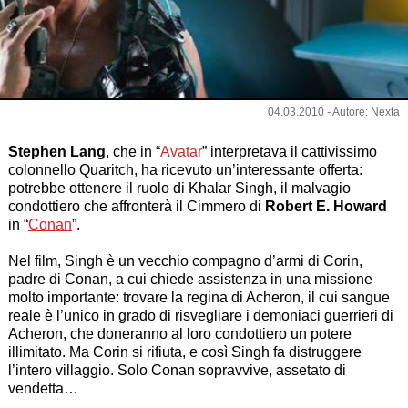
04.03.2010 - Autore: Nexta
Stephen Lang
, che in “
Avatar
” interpretava il cattivissimo
colonnello Quaritch, ha ricevuto un’interessante offerta:
potrebbe ottenere il ruolo di
Khalar Singh
, il malvagio
condottiero che affronterà il Cimmero di
Robert E. Howard
in “
Conan
”.
Nel film,
Singh
è un vecchio compagno d’armi di
Corin
,
padre di
Conan
, a cui chiede assistenza in una missione
molto importante: trovare la
regina di Acheron
, il cui sangue
reale è l’unico in grado di risvegliare i demoniaci guerrieri di
Acheron, che doneranno al loro condottiero un potere
illimitato. Ma Corin si rifiuta, e così Singh fa distruggere
l’intero villaggio. Solo Conan sopravvive, assetato di
vendetta…