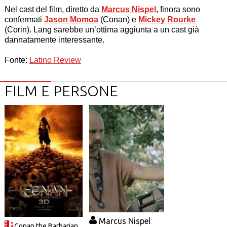
Nel cast del film, diretto da
Marcus Nispel
, finora sono
confermati
Jason Momoa
(Conan) e
Mickey Rourke
(Corin). Lang sarebbe un’ottima aggiunta a un cast già
dannatamente interessante.
Fonte:
Latino Review
FILM E PERSONE
Marcus Nispel
Conan the Barbarian