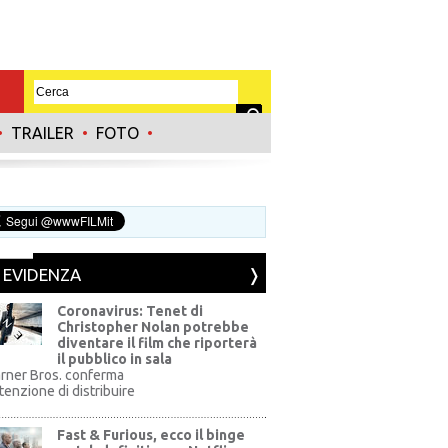
•
TRAILER
•
FOTO
•
N EVIDENZA
Coronavirus: Tenet di
Christopher Nolan potrebbe
diventare il film che riporterà
il pubblico in sala
rner Bros. conferma
ntenzione di distribuire
Fast & Furious, ecco il binge