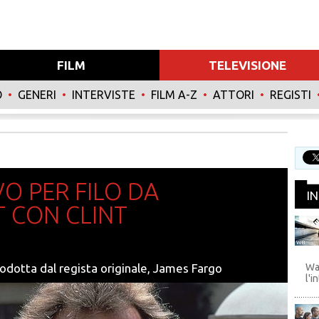
FILM
TELEVISIONE
O
•
GENERI
•
INTERVISTE
•
FILM A-Z
•
ATTORI
•
REGISTI
VO PER FILO DA
I
T CON CLINT
WB
rodotta dal regista originale, James Fargo
Wa
l'i