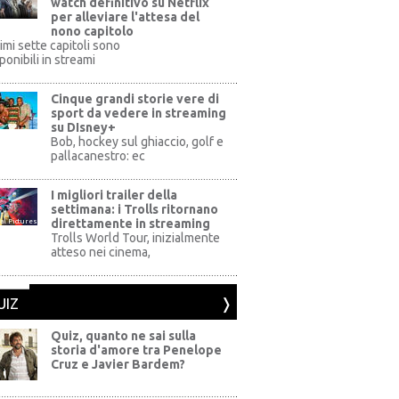
watch definitivo su Netflix
per alleviare l'attesa del
nono capitolo
rimi sette capitoli sono
ponibili in streami
Cinque grandi storie vere di
sport da vedere in streaming
su DIsney+
+
Bob, hockey sul ghiaccio, golf e
pallacanestro: ec
I migliori trailer della
settimana: i Trolls ritornano
direttamente in streaming
al Pictures
Trolls World Tour, inizialmente
atteso nei cinema,
UIZ
Quiz, quanto ne sai sulla
storia d'amore tra Penelope
Cruz e Javier Bardem?