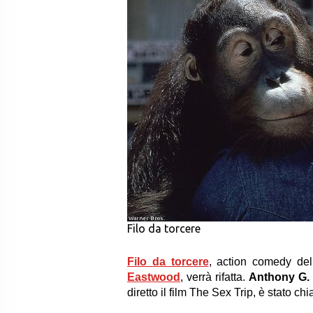
Warner Bros.
Filo da torcere
Filo da torcere
, action comedy de
Eastwood
, verrà rifatta.
Anthony G.
diretto il film The Sex Trip, è stato c