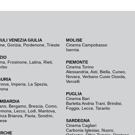
IULI VENEZIA GIULIA
MOLISE
ine
,
Gorizia
,
Pordenone
,
Trieste
Cinema Campobasso
Isernia
ZIO
ma
,
Frosinone
,
Latina
,
Rieti
,
PIEMONTE
erbo
Cinema Torino
Alessandria
,
Asti
,
Biella
,
Cuneo
,
Novara
,
Verbano Cusio Ossola
,
GURIA
Vercelli
nova
,
Imperia
,
La Spezia
,
vona
PUGLIA
Cinema Bari
MBARDIA
Barletta Andria Trani
,
Brindisi
,
ano
,
Bergamo
,
Brescia, Como
,
Foggia
,
Lecce
,
Taranto
emona
,
Lecco
,
Lodi
,
Mantova
,
nza Brianza
,
Pavia
,
Sondrio
,
rese
SARDEGNA
Cinema Cagliari
Carbonia Iglesias
,
Nuoro
,
RCHE