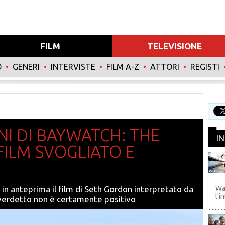
FILM
TELEVISIONE
O
•
GENERI
•
INTERVISTE
•
FILM A-Z
•
ATTORI
•
REGISTI
NI DI BAYWATCH: THE
I
FILM SVOGLIATO E
WB
 in anteprima il film di Seth Gordon interpretato da
Wa
l'i
 verdetto non è certamente positivo