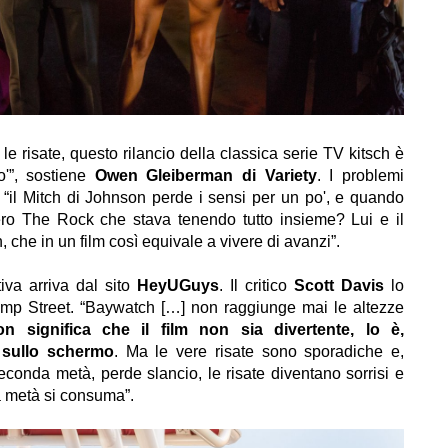
le risate, questo rilancio della classica serie TV kitsch è
o'”, sostiene
Owen Gleiberman di Variety
. I problemi
i “il Mitch di Johnson perde i sensi per un po', e quando
vero The Rock che stava tenendo tutto insieme? Lui e il
 che in un film così equivale a vivere di avanzi”.
iva arriva dal sito
HeyUGuys
. Il critico
Scott Davis
lo
ump Street. “Baywatch […] non raggiunge mai le altezze
n significa che il film non sia divertente, lo è,
sullo schermo
. Ma le vere risate sono sporadiche e,
econda metà, perde slancio, le risate diventano sorrisi e
ma metà si consuma”.