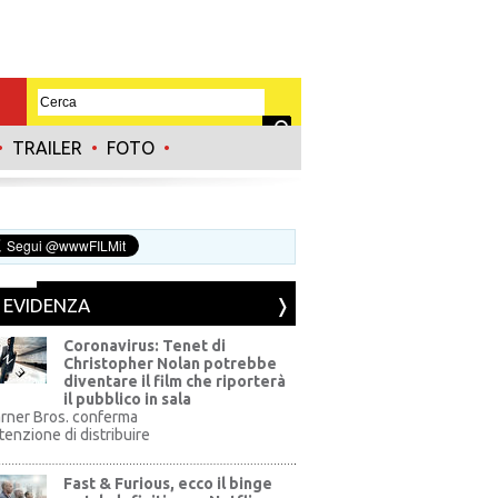
•
TRAILER
•
FOTO
•
N EVIDENZA
Coronavirus: Tenet di
Christopher Nolan potrebbe
diventare il film che riporterà
il pubblico in sala
rner Bros. conferma
ntenzione di distribuire
Fast & Furious, ecco il binge