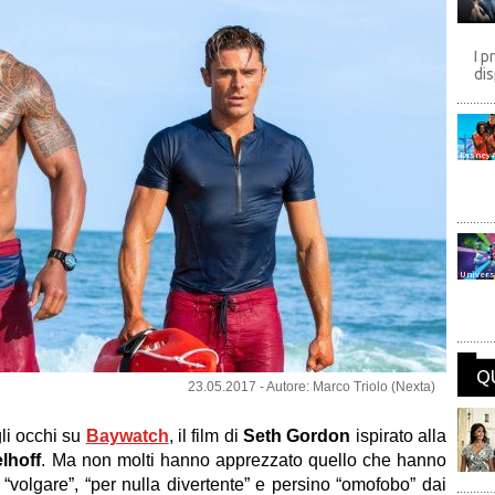
I p
dis
Disney
Univers
Q
23.05.2017 - Autore: Marco Triolo (Nexta)
li occhi su
Baywatch
, il film di
Seth Gordon
ispirato alla
lhoff
. Ma non molti hanno apprezzato quello che hanno
”, “volgare”, “per nulla divertente” e persino “omofobo” dai