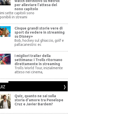
watch definitivo su Netflix
per alleviare l'attesa del
nono capitolo
rimi sette capitoli sono
ponibili in streami
Cinque grandi storie vere di
sport da vedere in streaming
su DIsney+
+
Bob, hockey sul ghiaccio, golf e
pallacanestro: ec
I migliori trailer della
settimana: i Trolls ritornano
direttamente in streaming
al Pictures
Trolls World Tour, inizialmente
atteso nei cinema,
UIZ
Quiz, quanto ne sai sulla
storia d'amore tra Penelope
Cruz e Javier Bardem?