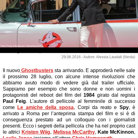
Paul Feig a Roma per Ghostbusters
Paul Feig a Roma per Ghostbusters
29.06.2016 - Autore: Alessia Laudati (Nexta)
Il nuovo
Ghostbusters
sta arrivando. E approderà nelle sale
il prossimo 28 luglio, con alcune intense rivoluzioni che
abbiamo avuto modo di vedere già dal trailer ufficiale.
Sappiamo per esempio che sono donne e non uomini i
protagonisti del reboot del film del
1984
girato dal regista
Paul Feig
. L’autore di pellicole al femminile di successo
come
Le amiche della sposa
, Corpi da reato e
Spy
, è
arrivato a Roma per l’anteprima stampa del film e si è di
conseguenza prestato ad un colloquio con i giornalisti
presenti. Ecco i segreti della pellicola che ha nel proprio cast
le attrici
Kristen Wiig
,
Melissa McCarthy
,
Kate McKinnon
,