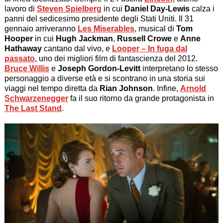
lavoro di
Steven Spielberg
in cui
Daniel Day-Lewis
calza i
panni del sedicesimo presidente degli Stati Uniti. Il 31
gennaio arriveranno
Les Miserables
, musical di
Tom
Hooper
in cui
Hugh Jackman
,
Russell Crowe
e
Anne
Hathaway
cantano dal vivo, e
Looper – In fuga dal
passato
, uno dei migliori film di fantascienza del 2012.
Bruce Willis
e
Joseph Gordon-Levitt
interpretano lo stesso
personaggio a diverse età e si scontrano in una storia sui
viaggi nel tempo diretta da
Rian Johnson
. Infine,
Arnold
Schwarzenegger
fa il suo ritorno da grande protagonista in
The Last Stand
.