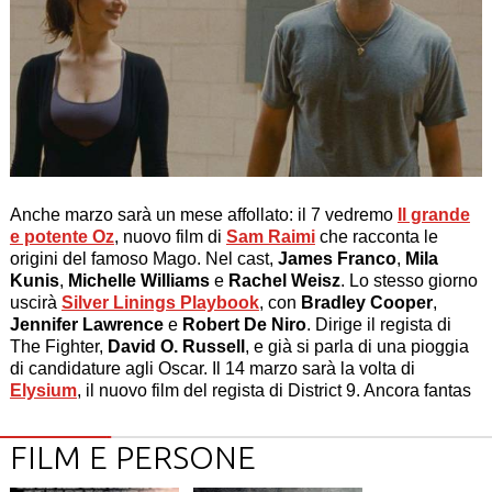
Anche marzo sarà un mese affollato: il 7 vedremo
Il grande
e potente Oz
, nuovo film di
Sam Raimi
che racconta le
origini del famoso Mago. Nel cast,
James Franco
,
Mila
Kunis
,
Michelle Williams
e
Rachel Weisz
. Lo stesso giorno
uscirà
Silver Linings Playbook
, con
Bradley Cooper
,
Jennifer Lawrence
e
Robert De Niro
. Dirige il regista di
The Fighter,
David O. Russell
, e già si parla di una pioggia
di candidature agli Oscar. Il 14 marzo sarà la volta di
Elysium
, il nuovo film del regista di District 9. Ancora fantas
FILM E PERSONE