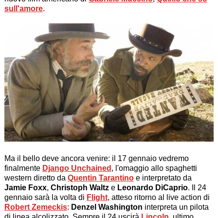
sull'amore
.
Ma il bello deve ancora venire: il 17 gennaio vedremo
finalmente
Django Unchained
, l'omaggio allo spaghetti
western diretto da
Quentin Tarantino
e interpretato da
Jamie Foxx
,
Christoph Waltz
e
Leonardo DiCaprio
. Il 24
gennaio sarà la volta di
Flight
, atteso ritorno al live action di
Robert Zemeckis
:
Denzel Washington
interpreta un pilota
di linea alcolizzato. Sempre il 24 uscirà
Lincoln
, ultimo