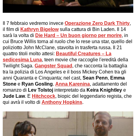
Il 7 febbraio vedremo invece
Operazione Zero Dark Thirty
,
il film di
Kathryn Bigelow
sulla cattura di Bin Laden. Il 14
sarà la volta di
Die Hard – Un buon giorno per morire
, in
cui Bruce Willis torna al ruolo che lo rese una star, quello del
poliziotto John McClane, stavolta in trasferta russa. Il 21
quattro titoli molto attesi:
Beautiful Creatures – La
sedicesima Luna
, teen movie che raccoglie l'eredità della
Twilight Saga.
Gangster Squad
, che racconta la battaglia
tra la polizia di Los Angeles e il boss Mickey Cohen tra gli
anni Quaranta e Cinquanta; nel cast,
Sean Penn
,
Emma
Stone
e
Ryan Gosling
.
Anna Karenina
, adattamento del
romanzo di
Lev Tolstoj
interpretato da
Keira Knightley
e
Jude Law
. E
Hitchcock
, biopic del leggendario regista, che
qui avrà il volto di
Anthony Hopkins
.