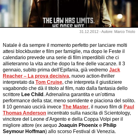
31.12.2012 - Autore: Marco Triolo
Natale è da sempre il momento perfetto per lanciare molti
attesi blockbuster e film per famiglie, ma dopo le Feste il
calendario prevede una serie di film imperdibili che ci
allieteranno la vita anche dopo la fine delle vacanze. Il 3
gennaio, subito prima dell'Epifania, già vedremo
Jack
Reacher – La prova decisiva
, nuovo action-thriller
interpretato da
Tom Cruise
, che interpreta il giustiziere
vagabondo che dà il titolo al film, nato dalla fantasia dello
scrittore
Lee Child
. Adrenalina garantita e un'ottima
performance della star, meno sorridente e piaciona del solito.
Il 10 gennaio uscirà invece
The Master
, il nuovo film di
Paul
Thomas Anderson
incentrato sulla nascita di Scientology,
vincitore del Leone d'Argento e della Coppa Volpi per il
migliore attore (ex aequo
Joaquin Phoenix
e
Philip
Seymour Hoffman
) allo scorso Festival di Venezia.