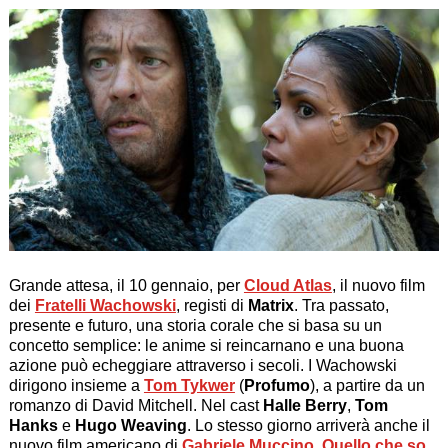
Grande attesa, il 10 gennaio, per
Cloud Atlas
, il nuovo film
dei
Fratelli Wachowski
, registi di
Matrix
. Tra passato,
presente e futuro, una storia corale che si basa su un
concetto semplice: le anime si reincarnano e una buona
azione può echeggiare attraverso i secoli. I Wachowski
dirigono insieme a
Tom Tykwer
(
Profumo
), a partire da un
romanzo di David Mitchell. Nel cast
Halle Berry
,
Tom
Hanks
e
Hugo Weaving
. Lo stesso giorno arriverà anche il
nuovo film americano di
Gabriele Muccino
,
Quello che so