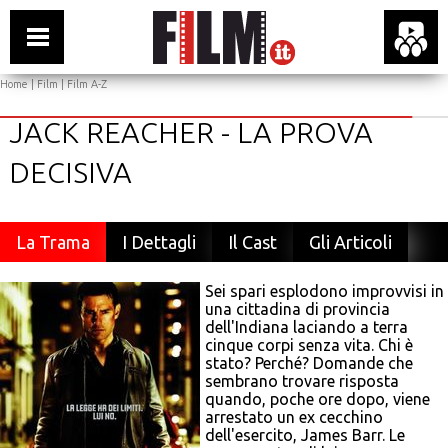
Home
|
Film
|
Film A-Z
JACK REACHER - LA PROVA
DECISIVA
La Trama
I Dettagli
Il Cast
Gli Articoli
Sei spari esplodono improvvisi in
una cittadina di provincia
dell'Indiana laciando a terra
cinque corpi senza vita. Chi è
stato? Perché? Domande che
sembrano trovare risposta
quando, poche ore dopo, viene
arrestato un ex cecchino
dell'esercito, James Barr. Le