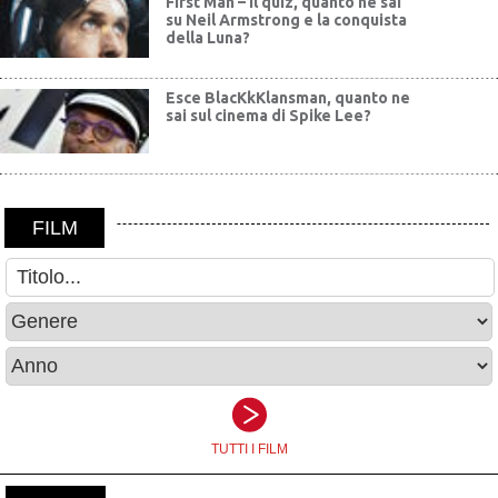
First Man – Il quiz, quanto ne sai
su Neil Armstrong e la conquista
della Luna?
Esce BlacKkKlansman, quanto ne
sai sul cinema di Spike Lee?