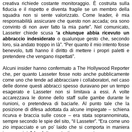
creativa richiede costante monitoraggio. È costruita sulla
fiducia e il rispetto e diventa fragile se un membro della
squadra non si sente valorizzato. Come leader, è mia
responsabilità assicurare che questo non accada; ora sono
convinto di non aver fatto la mia parte”. Nel comunicato,
Lasseter chiede scusa “
a chiunque abbia ricevuto un
abbraccio indesiderato
o qualunque gesto che, secondo
loro, sia andato troppo in là”. “Per quanto il mio intento fosse
benevolo, tutti hanno il diritto di mettere i propri paletti e
pretendere che vengano rispettati”.
Alcuni insider hanno confermato a The Hollywood Reporter
che, per quanto Lasseter fosse noto anche pubblicamente
come uno che tende ad abbracciare i collaboratori, nel caso
delle donne questi abbracci spesso duravano per un tempo
esagerato e Lasseter non si limitava a essi. A volte
accarezzava le donne dello staff sulle gambe durante le
riunioni, o pretendeva di baciarle. Al punto tale che la
posizione di difesa adottata da alcune impiegate – schiena
ricurva e braccia sulle cosce – era stata soprannominata,
sempre secondo le spie del sito, “il Lasseter”. “Era come uno
zio impacciato e un po' laido che si comporta in maniera