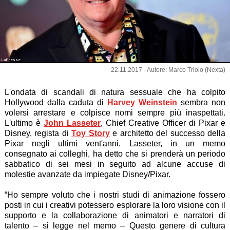
LaPresse
22.11.2017 - Autore: Marco Triolo (Nexta)
L'ondata di scandali di natura sessuale che ha colpito
Hollywood dalla caduta di
Harvey Weinstein
sembra non
volersi arrestare e colpisce nomi sempre più inaspettati.
L'ultimo è
John Lasseter
, Chief Creative Officer di Pixar e
Disney, regista di
Toy Story
e architetto del successo della
Pixar negli ultimi vent'anni. Lasseter, in un memo
consegnato ai colleghi, ha detto che si prenderà un periodo
sabbatico di sei mesi in seguito ad alcune accuse di
molestie avanzate da impiegate Disney/Pixar.
“Ho sempre voluto che i nostri studi di animazione fossero
posti in cui i creativi potessero esplorare la loro visione con il
supporto e la collaborazione di animatori e narratori di
talento – si legge nel memo – Questo genere di cultura