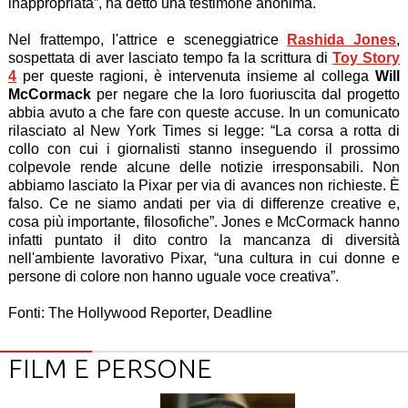
inappropriata”, ha detto una testimone anonima.
Nel frattempo, l'attrice e sceneggiatrice
Rashida Jones
,
sospettata di aver lasciato tempo fa la scrittura di
Toy Story
4
per queste ragioni, è intervenuta insieme al collega
Will
McCormack
per negare che la loro fuoriuscita dal progetto
abbia avuto a che fare con queste accuse. In un comunicato
rilasciato al New York Times si legge: “La corsa a rotta di
collo con cui i giornalisti stanno inseguendo il prossimo
colpevole rende alcune delle notizie irresponsabili. Non
abbiamo lasciato la Pixar per via di avances non richieste. È
falso. Ce ne siamo andati per via di differenze creative e,
cosa più importante, filosofiche”. Jones e McCormack hanno
infatti puntato il dito contro la mancanza di diversità
nell'ambiente lavorativo Pixar, “una cultura in cui donne e
persone di colore non hanno uguale voce creativa”.
Fonti: The Hollywood Reporter, Deadline
FILM E PERSONE