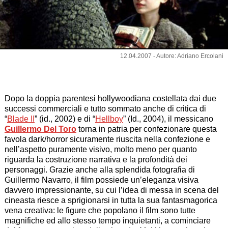
12.04.2007 - Autore: Adriano Ercolani
Dopo la doppia parentesi hollywoodiana costellata dai due
successi commerciali e tutto sommato anche di critica di
“
Blade II
” (id., 2002) e di “
Hellboy
” (Id., 2004), il messicano
Guillermo Del Toro
torna in patria per confezionare questa
favola dark/horror sicuramente riuscita nella confezione e
nell’aspetto puramente visivo, molto meno per quanto
riguarda la costruzione narrativa e la profondità dei
personaggi. Grazie anche alla splendida fotografia di
Guillermo Navarro, il film possiede un’eleganza visiva
davvero impressionante, su cui l’idea di messa in scena del
cineasta riesce a sprigionarsi in tutta la sua fantasmagorica
vena creativa: le figure che popolano il film sono tutte
magnifiche ed allo stesso tempo inquietanti, a cominciare